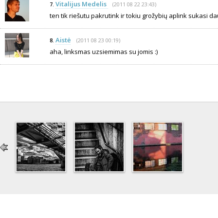
Vitalijus Medelis
(2011 08 22 23:43)
7.
ten tik riešutu pakrutink ir tokiu grožybių aplink sukasi da
Aistė
(2011 08 23 00:19)
8.
aha, linksmas uzsiemimas su jomis :)