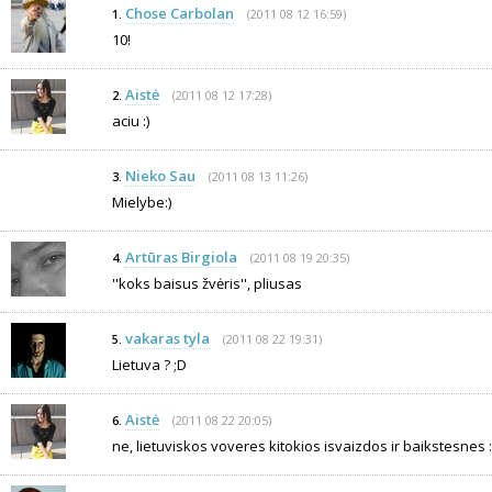
Chose Carbolan
(2011 08 12 16:59)
1.
10!
Aistė
(2011 08 12 17:28)
2.
aciu :)
Nieko Sau
(2011 08 13 11:26)
3.
Mielybe:)
Artūras Birgiola
(2011 08 19 20:35)
4.
''koks baisus žvėris'', pliusas
vakaras tyla
(2011 08 22 19:31)
5.
Lietuva ? ;D
Aistė
(2011 08 22 20:05)
6.
ne, lietuviskos voveres kitokios isvaizdos ir baikstesnes :)