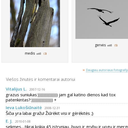
gervės
(5)
medis
(3)
»
Daugiau autoriaus fotografijų
Viešos žinutės ir komentarai autoriui
Vitalijus L.
2007-12-16
grazus suniukas:)))))))))))))) jam gal katino dienos kad tox
patenkintas?:))))))))))))))) +
Ieva Lukošiūnaitė
2008-12-31
Šičia yra labai gražu! Žiūrėkit visi ir gėrėkitės ;}
E. J.
2010-01-08
sekmes....tikrai kokia 45 istryniau...buvo ir grybu ir uogu ir mergu