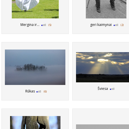
Mergina ir...
geri kaimynai
(5)
(2)
Šviesa
Rūkas
(6)