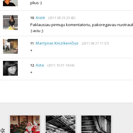
plius :)
Aistė
(2011 08 25 23:40)
10.
Paklausiau pirmuju komentatoriu, pakoregavau nuotrauka, 
:) aciu ;)
Martynas Knizikevičius
(2011 08 27 11:57)
11.
+
Asta
(2011 10 01 14:04)
12.
+