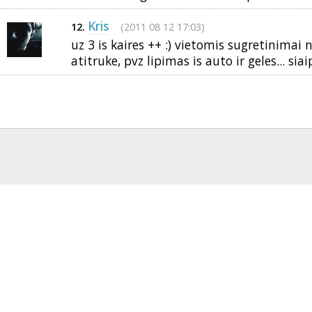
Kris
(2011 08 12 17:03)
12.
uz 3 is kaires ++ :) vietomis sugretinimai
atitruke, pvz lipimas is auto ir geles... siai