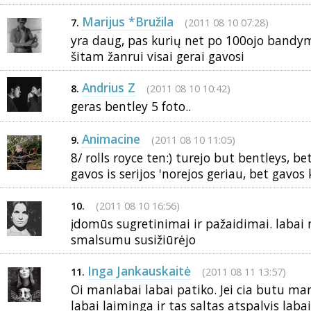
Marijus *Bružila
(2011 08 10 07:28)
7.
yra daug, pas kurių net po 100ojo bandy
šitam žanrui visai gerai gavosi
Andrius Z
(2011 08 10 10:42)
8.
geras bentley 5 foto..
Animacine
(2011 08 10 11:05)
9.
8/ rolls royce ten:) turejo but bentleys, be
gavos is serijos 'norejos geriau, bet gavos 
(2011 08 10 16:56)
10.
įdomūs sugretinimai ir pažaidimai. labai 
smalsumu susižiūrėjo
Inga Jankauskaitė
(2011 08 11 13:57)
11.
Oi manlabai labai patiko. Jei cia butu m
labai laiminga ir tas saltas atspalvis labai