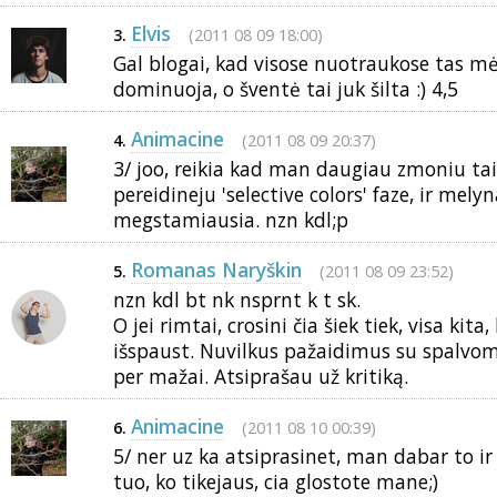
Elvis
(2011 08 09 18:00)
3.
Gal blogai, kad visose nuotraukose tas mė
dominuoja, o šventė tai juk šilta :) 4,5
Animacine
(2011 08 09 20:37)
4.
3/ joo, reikia kad man daugiau zmoniu ta
pereidineju 'selective colors' faze, ir mel
megstamiausia. nzn kdl;p
Romanas Naryškin
(2011 08 09 23:52)
5.
nzn kdl bt nk nsprnt k t sk.
O jei rimtai, crosini čia šiek tiek, visa kita
išspaust. Nuvilkus pažaidimus su spalvom 
per mažai. Atsiprašau už kritiką.
Animacine
(2011 08 10 00:39)
6.
5/ ner uz ka atsiprasinet, man dabar to ir 
tuo, ko tikejaus, cia glostote mane;)