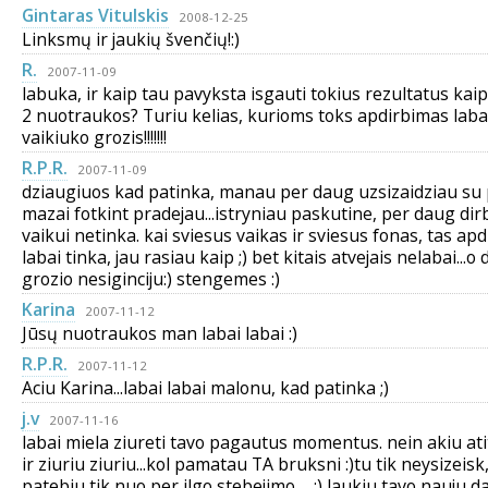
Gintaras Vitulskis
2008-12-25
Linksmų ir jaukių švenčių!:)
R.
2007-11-09
labuka, ir kaip tau pavyksta isgauti tokius rezultatus kai
2 nuotraukos? Turiu kelias, kurioms toks apdirbimas labai 
vaikiuko grozis!!!!!!!
R.P.R.
2007-11-09
dziaugiuos kad patinka, manau per daug uzsizaidziau su p
mazai fotkint pradejau...istryniau paskutine, per daug di
vaikui netinka. kai sviesus vaikas ir sviesus fonas, tas ap
labai tinka, jau rasiau kaip ;) bet kitais atvejais nelabai...o 
grozio nesiginciju:) stengemes :)
Karina
2007-11-12
Jūsų nuotraukos man labai labai :)
R.P.R.
2007-11-12
Aciu Karina...labai labai malonu, kad patinka ;)
j.v
2007-11-16
labai miela ziureti tavo pagautus momentus. nein akiu ati
ir ziuriu ziuriu...kol pamatau TA bruksni :)tu tik neysizeisk,
patebiu tik nuo per ilgo stebejimo ... ;) laukiu tavo nauju d