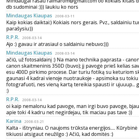
Mindaugai rasau raimarom@gmail.com oo kokiais kitais da
db sudominai :))) laukiu ko nors
Mindaugas Kiaupas
2008-03-11
Kaip kokias daiktai:) Kokiais nors gerais. Pvz., saldainiu tu
parašysiu:))
R.P.R.
2008-03-14
Ajo :) gavau ir atrasiau! o saldainiu nebuvo:)))
Mindaugas Kiaupas
2008-03-14
ačiū, už fotosaldainį :) Na mano technika paprasta - canon 
canon skaitmeninis 350D (buvo); jį pavogė prieš kelias sav.
esu 400D pirkimo procese. Dar turiu fotiką su keturiom sk
gaunasi 4 kadrai vienoje nuotraukoje - apsimoka su tokiu
fotografuoti, nes vieną kartą tereikia spausti ir ujuuup... 
:)
R.P.R.
2008-03-14
oi kaip nemalonu kad pavoge, man irgi buvo pavoge, bjaury
apie toki 4 kadru net negirdejau, tik maciau pas tave :))
Karina
2008-03-21
Kalta - ištryniau. O naujoms trūksta energijos..... Kūrybinė 
tikiuosi atsigaut neužilgo :) Ačiū, kad domitės :)