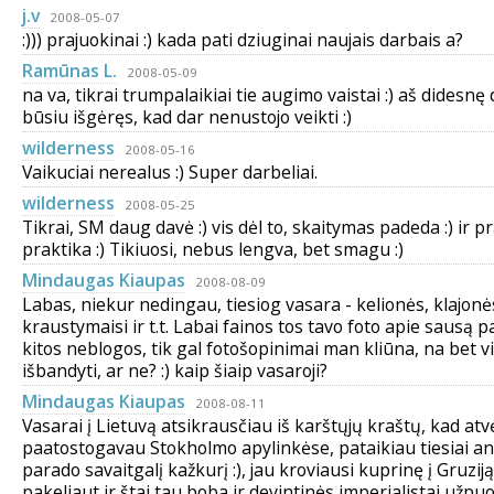
j.v
2008-05-07
:))) prajuokinai :) kada pati dziuginai naujais darbais a?
Ramūnas L.
2008-05-09
na va, tikrai trumpalaikiai tie augimo vaistai :) aš didesnę
būsiu išgėręs, kad dar nenustojo veikti :)
wilderness
2008-05-16
Vaikuciai nerealus :) Super darbeliai.
wilderness
2008-05-25
Tikrai, SM daug davė :) vis dėl to, skaitymas padeda :) ir pr
praktika :) Tikiuosi, nebus lengva, bet smagu :)
Mindaugas Kiaupas
2008-08-09
Labas, niekur nedingau, tiesiog vasara - kelionės, klajonė
kraustymaisi ir t.t. Labai fainos tos tavo foto apie sausą p
kitos neblogos, tik gal fotošopinimai man kliūna, na bet vi
išbandyti, ar ne? :) kaip šiaip vasaroji?
Mindaugas Kiaupas
2008-08-11
Vasarai į Lietuvą atsikrausčiau iš karštųjų kraštų, kad at
paatostogavau Stokholmo apylinkėse, pataikiau tiesiai an
parado savaitgalį kažkurį :), jau kroviausi kuprinę į Gruzij
pakeliaut ir štai tau boba ir devintinės imperialistai užpuol