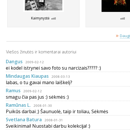
Kaimynystė
»
Daugi
Viešos žinutės ir komentarai autoriui
Dangus
2009-02-12
ei kodel istrynei savo foto su narcizais????? :)
Mindaugas Kiaupas
2008-03-13
labas, o tu gavai mano laiškelį?
Ramus
2009-02-12
smagu čia pas jus :) sėkmės :)
Ramūnas L.
2008-01-30
Puikūs darbai ;) Šaunuolė, taip ir toliau, Sėkmės
Svetlana Batura
2008-01-31
Sveikinimai! Nuostabi darbu kolekcija! :)