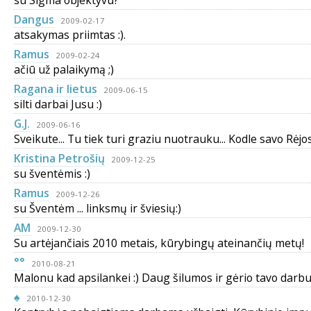
su Sigma objektyvu?
Dangus
2009-02-17
atsakymas priimtas :).
Ramus
2009-02-24
ačiū už palaikymą ;)
Ragana ir lietus
2009-06-15
silti darbai Jusu :)
G.J.
2009-06-16
Sveikute... Tu tiek turi graziu nuotrauku... Kodle savo Rėjos
Kristina Petrošių
2009-12-25
su šventėmis :)
Ramus
2009-12-26
su Šventėm ... linksmų ir šviesių:)
AM
2009-12-30
Su artėjančiais 2010 metais, kūrybingų ateinančių metų!
°°
2010-08-21
Malonu kad apsilankei :) Daug šilumos ir gėrio tavo darb
♠
2010-12-30