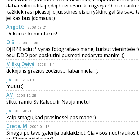
dabar vilniui-klaipėdoj buvinėsiu iki rugsėjo. O nuotraukos, 
kažkiek rasi picasoj, o juostines eisiu ryškint gal šia sav., 
jei kas bus įdomaus :)
Angel.G
2008-09-21
Dekui uz komentarus!
O.S.
2008-10-08
Oj RPR aciu :* vyras fotografavo mane, turbut vienintele f
esu :DDD per paskutini pusmeti nedaryta manim :))
Miškų Deivė
2008-11-11
dėkoju iš gražius žodžius,... labai miela...(:
j.v
2008-12-19
muuu :)
AM
2008-12-25
siltu, ramiu Sv.Kaledu ir Nauju metu!
j.v
2009-01-11
kaip smagu,kad prasinesei pas mane :)
Greta. M
2009-01-16
Smagu po tavo galerija paklaidziot. Cia visos nuotraukos 