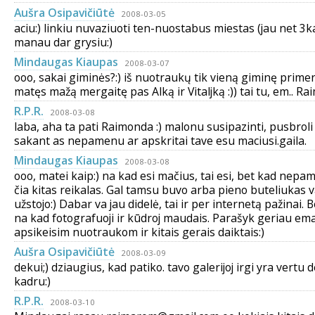
Aušra Osipavičiūtė
2008-03-05
aciu:) linkiu nuvaziuoti ten-nuostabus miestas (jau net 3k
manau dar grysiu:)
Mindaugas Kiaupas
2008-03-07
ooo, sakai giminės?:) iš nuotraukų tik vieną giminę primen
matęs mažą mergaitę pas Alką ir Vitaljką :)) tai tu, em.. R
R.P.R.
2008-03-08
laba, aha ta pati Raimonda :) malonu susipazinti, pusbroli :
sakant as nepamenu ar apskritai tave esu maciusi.gaila.
Mindaugas Kiaupas
2008-03-08
ooo, matei kaip:) na kad esi mačius, tai esi, bet kad nepame
čia kitas reikalas. Gal tamsu buvo arba pieno buteliukas 
užstojo:) Dabar va jau didelė, tai ir per internetą pažinai. B
na kad fotografuoji ir kūdroj maudais. Parašyk geriau ema
apsikeisim nuotraukom ir kitais gerais daiktais:)
Aušra Osipavičiūtė
2008-03-09
dekui;) dziaugius, kad patiko. tavo galerijoj irgi yra vertu
kadru:)
R.P.R.
2008-03-10