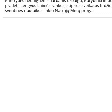
Kantrybės nebaigtiems darbams užbaigti, Kūrybinio impu
pradėti, Lengvos Laimės rankos, stiprios sveikatos Ir džiu
šventinės nuotaikos linkiu Naujųjų Metų proga.