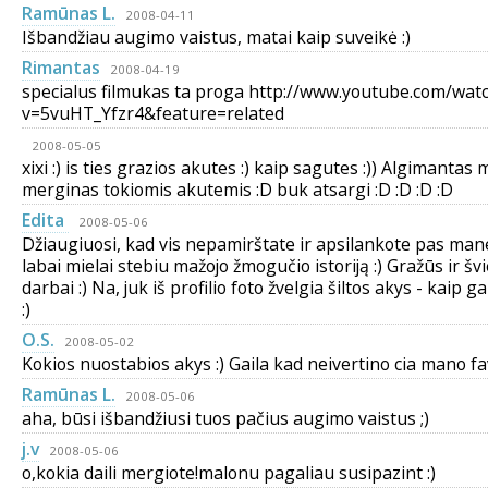
Ramūnas L.
2008-04-11
Išbandžiau augimo vaistus, matai kaip suveikė :)
Rimantas
2008-04-19
specialus filmukas ta proga http://www.youtube.com/wat
v=5vuHT_Yfzr4&feature=related
2008-05-05
xixi :) is ties grazios akutes :) kaip sagutes :)) Algimantas m
merginas tokiomis akutemis :D buk atsargi :D :D :D :D
Edita
2008-05-06
Džiaugiuosi, kad vis nepamirštate ir apsilankote pas mane
labai mielai stebiu mažojo žmogučio istoriją :) Gražūs ir šv
darbai :) Na, juk iš profilio foto žvelgia šiltos akys - kaip ga
:)
O.S.
2008-05-02
Kokios nuostabios akys :) Gaila kad neivertino cia mano fav
Ramūnas L.
2008-05-06
aha, būsi išbandžiusi tuos pačius augimo vaistus ;)
j.v
2008-05-06
o,kokia daili mergiote!malonu pagaliau susipazint :)