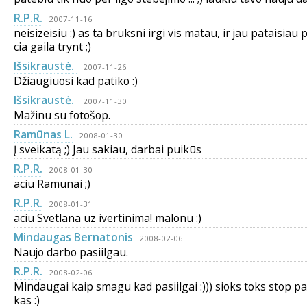
R.P.R.
2007-11-16
neisizeisiu :) as ta bruksni irgi vis matau, ir jau pataisiau p
cia gaila trynt ;)
Išsikraustė.
2007-11-26
Džiaugiuosi kad patiko :)
Išsikraustė.
2007-11-30
Mažinu su fotošop.
Ramūnas L.
2008-01-30
Į sveikatą ;) Jau sakiau, darbai puikūs
R.P.R.
2008-01-30
aciu Ramunai ;)
R.P.R.
2008-01-31
aciu Svetlana uz ivertinima! malonu :)
Mindaugas Bernatonis
2008-02-06
Naujo darbo pasiilgau.
R.P.R.
2008-02-06
Mindaugai kaip smagu kad pasiilgai :))) sioks toks stop p
kas :)