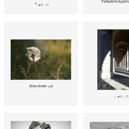
Paskutinis kąsni
*
(1)
slow down
...
(1)