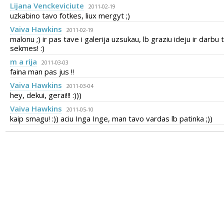
Lijana Venckeviciute
2011-02-19
uzkabino tavo fotkes, liux mergyt ;)
Vaiva Hawkins
2011-02-19
malonu ;) ir pas tave i galerija uzsukau, lb graziu ideju ir darbu t
sekmes! :)
m a rija
2011-03-03
faina man pas jus !!
Vaiva Hawkins
2011-03-04
hey, dekui, gerai!!! :)))
Vaiva Hawkins
2011-05-10
kaip smagu! :)) aciu Inga Inge, man tavo vardas lb patinka ;))