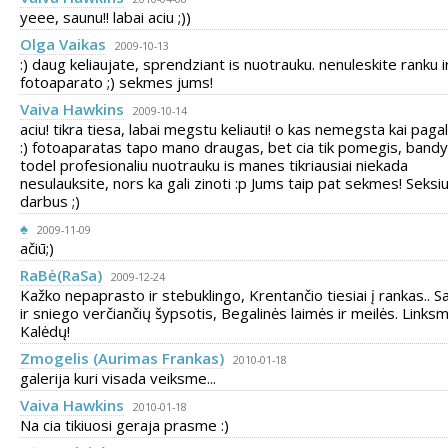
yeee, saunu!! labai aciu ;))
Olga Vaikas
2009-10-13
:) daug keliaujate, sprendziant is nuotrauku. nenuleskite ranku i
fotoaparato ;) sekmes jums!
Vaiva Hawkins
2009-10-14
aciu! tikra tiesa, labai megstu keliauti! o kas nemegsta kai pagal
:) fotoaparatas tapo mano draugas, bet cia tik pomegis, bandy
todel profesionaliu nuotrauku is manes tikriausiai niekada
nesulauksite, nors ka gali zinoti :p Jums taip pat sekmes! Seksi
darbus ;)
♠
2009-11-09
ačiū;)
RaBė(RaSa)
2009-12-24
Kažko nepaprasto ir stebuklingo, Krentančio tiesiai į rankas.. S
ir sniego verčiančių šypsotis, Begalinės laimės ir meilės. Links
Kalėdų!
Zmogelis (Aurimas Frankas)
2010-01-18
galerija kuri visada veiksme...
Vaiva Hawkins
2010-01-18
Na cia tikiuosi geraja prasme :)