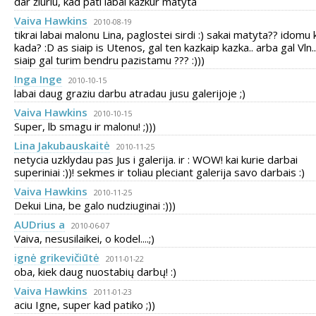
dar žiūriu, kad pati labai kažkur matyta
Vaiva Hawkins
2010-08-19
tikrai labai malonu Lina, paglostei sirdi :) sakai matyta?? idomu k
kada? :D as siaip is Utenos, gal ten kazkaip kazka.. arba gal Vln.
siaip gal turim bendru pazistamu ??? :)))
Inga Inge
2010-10-15
labai daug graziu darbu atradau jusu galerijoje ;)
Vaiva Hawkins
2010-10-15
Super, lb smagu ir malonu! ;)))
Lina Jakubauskaitė
2010-11-25
netycia uzklydau pas Jus i galerija. ir : WOW! kai kurie darbai
superiniai :))! sekmes ir toliau pleciant galerija savo darbais :)
Vaiva Hawkins
2010-11-25
Dekui Lina, be galo nudziuginai :)))
AUDrius a
2010-06-07
Vaiva, nesusilaikei, o kodel....;)
ignė grikevičiūtė
2011-01-22
oba, kiek daug nuostabių darbų! :)
Vaiva Hawkins
2011-01-23
aciu Igne, super kad patiko ;))