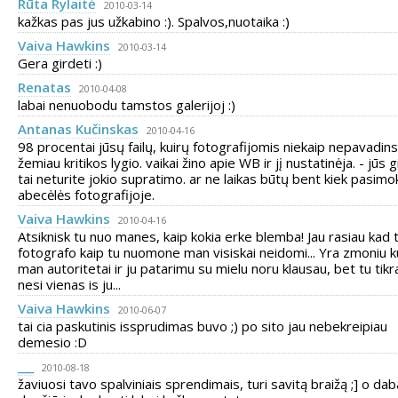
Rūta Rylaitė
2010-03-14
kažkas pas jus užkabino :). Spalvos,nuotaika :)
Vaiva Hawkins
2010-03-14
Gera girdeti :)
Renatas
2010-04-08
labai nenuobodu tamstos galerijoj :)
Antanas Kučinskas
2010-04-16
98 procentai jūsų failų, kuirų fotografijomis niekaip nepavadins
žemiau kritikos lygio. vaikai žino apie WB ir jį nustatinėja. - jūs g
tai neturite jokio supratimo. ar ne laikas būtų bent kiek pasimo
abecėlės fotografijoje.
Vaiva Hawkins
2010-04-16
Atsiknisk tu nuo manes, kaip kokia erke blemba! Jau rasiau kad 
fotografo kaip tu nuomone man visiskai neidomi... Yra zmoniu k
man autoritetai ir ju patarimu su mielu noru klausau, bet tu tikr
nesi vienas is ju...
Vaiva Hawkins
2010-06-07
tai cia paskutinis issprudimas buvo ;) po sito jau nebekreipiau
demesio :D
___
2010-08-18
žaviuosi tavo spalviniais sprendimais, turi savitą braižą ;] o dab