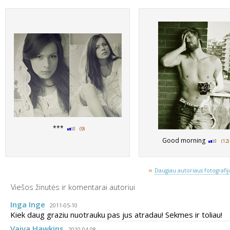
***
(9)
Good morning
(12)
»
Daugiau autoriaus fotografijų
Viešos žinutės ir komentarai autoriui
Inga Inge
2011-05-10
Kiek daug graziu nuotrauku pas jus atradau! Sekmes ir toliau!
Vaiva Hawkins
2010-04-08