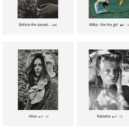
Before the sunset...
Milka - the fire girl
(
Alisa
Natasha
(5)
(2)