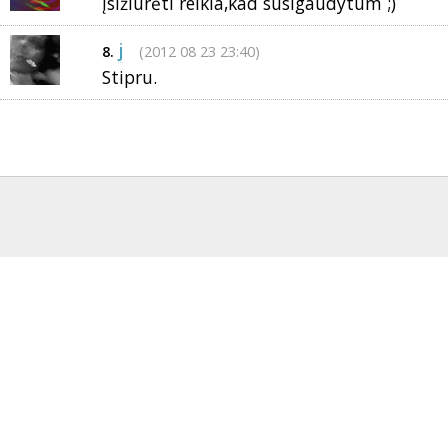
Įsižiūrėti reikia,kad susigaudytum ;)
j
(2012 08 23 23:40)
8.
Stipru.