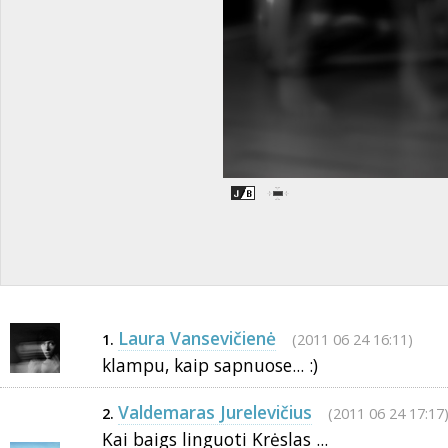
Laura Vansevičienė
(2011 06 24 16:11)
1.
klampu, kaip sapnuose... :)
Valdemaras Jurelevičius
(2011 06 24 17:17
2.
Kai baigs linguoti Krėslas ...