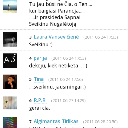
Tu jau būsi ne Čia, o Ten....
kur baigiasi Paranoja.....
.....ir prasideda Sapnai
Sveikinu Nugalėtoją
Laura Vansevičienė
(2011 06 24 17:33)
3.
Sveikinu :)
parija
(2011 06 24 17:53)
4.
dėkoju, kiek netikėta... : )
Tina
(2011 06 24 17:56)
5.
....sveikinu, jausmingai :)
R.P.R.
(2011 06 27 14:29)
6.
gerai cia.
Algimantas Tirlikas
(2011 06 28 20:50)
7.