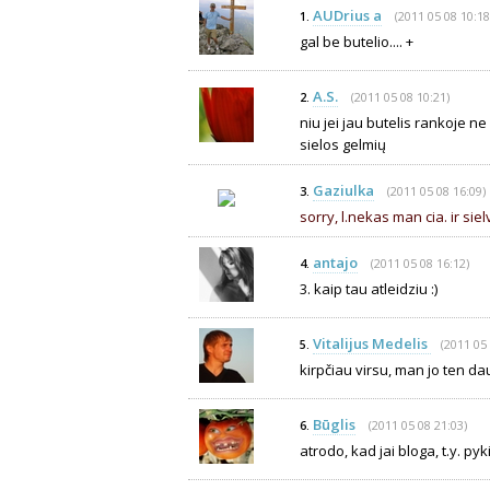
AUDrius a
(2011 05 08 10:18
1.
gal be butelio.... +
A.S.
(2011 05 08 10:21)
2.
niu jei jau butelis rankoje ne
sielos gelmių
Gaziulka
(2011 05 08 16:09)
3.
sorry, l.nekas man cia. ir siel
antajo
(2011 05 08 16:12)
4.
3. kaip tau atleidziu :)
Vitalijus Medelis
(2011 05 
5.
kirpčiau virsu, man jo ten da
Būglis
(2011 05 08 21:03)
6.
atrodo, kad jai bloga, t.y. pyk