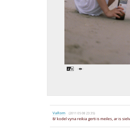
VaRom
(2011 05 08 23:35)
8/ kodel vyna reikia gerti is meiles, ar is s