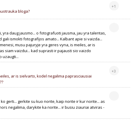
+1
ro nuotrauka bloga?
 yra daug jausmo... o fotografuoti jausma, jau yra talentas,
 gali ismokti fotografijos amato... Kalbant apie si vaizda...
menesi, musu pajuryje yra geres vyna, is meiles, ar is
ngas siam vaizdui... kad suprasti ir pajausti sio vaizdo
o uzaugti...
+3
meiles, ar is sielvarto, kodel negalima paprasciausiai
??
 ko gerti... gerkite su kuo norite, kaip norite ir kur norite... as
rs negalima, darykite ka norite... ir busiu ziauriai atviras -