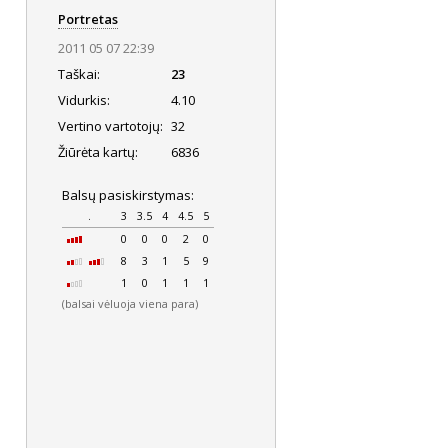
Portretas
2011 05 07 22:39
Taškai:
23
Vidurkis:
4.10
Vertino vartotojų:
32
Žiūrėta kartų:
6836
Balsų pasiskirstymas:
.
3
3.5
4
4.5
5
0
0
0
2
0
8
3
1
5
9
1
0
1
1
1
(balsai vėluoja viena para)