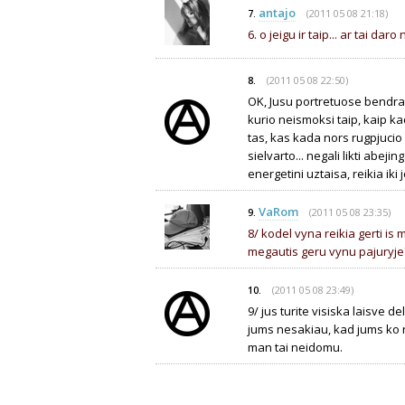
antajo
(2011 05 08 21:18)
7.
6. o jeigu ir taip... ar tai da
(2011 05 08 22:50)
8.
OK, Jusu portretuose bendrai,
kurio neismoksi taip, kaip kad
tas, kas kada nors rugpjucio 
sielvarto... negali likti abeji
energetini uztaisa, reikia iki j
VaRom
(2011 05 08 23:35)
9.
8/ kodel vyna reikia gerti is 
megautis geru vynu pajuryje
(2011 05 08 23:49)
10.
9/ jus turite visiska laisve del
jums nesakiau, kad jums ko no
man tai neidomu.