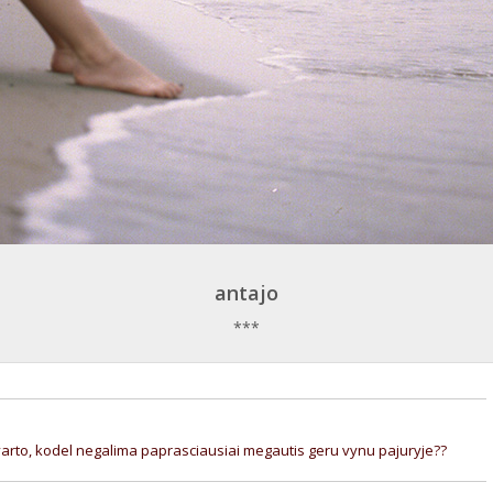
antajo
***
ielvarto, kodel negalima paprasciausiai megautis geru vynu pajuryje??