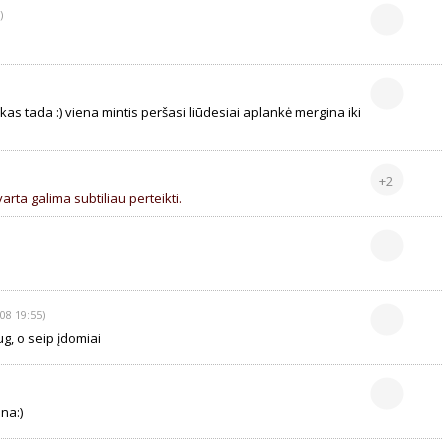
)
 kas tada :) viena mintis peršasi liūdesiai aplankė mergina iki
+2
varta galima subtiliau perteikti.
08 19:55)
ug, o seip įdomiai
ina:)