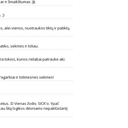
r ir šmaikštumas :)))
 ;}
os, alei vienos, nuotraukos tiktų ir patiktų.
atiko, sekmes ir toliau.
ra tokios, kurios nelabai patrauke aki.
Pagarbiai ir tolimesnes sekmes!
etus. :D Vienas žodis: SICK'o. Ypač
kau šitą logikos dėsniams nepaklūstantį