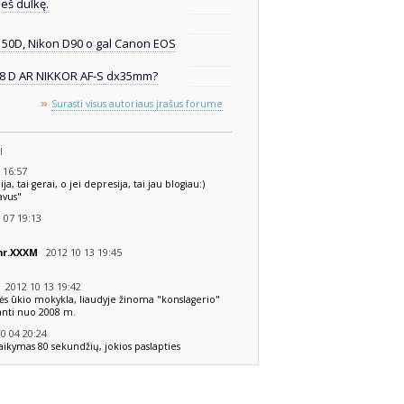
ieš dulkę.
 50D, Nikon D90 o gal Canon EOS
.8 D AR NIKKOR AF-S dx35mm?
»
Surasti visus autoriaus įrašus forume
i
 16:57
, tai gerai, o jei depresija, tai jau blogiau:)
avus"
 07 19:13
2012 10 13 19:45
 nr.XXXM
2012 10 13 19:42
s ūkio mokykla, liaudyje žinoma "konslagerio"
nti nuo 2008 m.
0 04 20:24
šlaikymas 80 sekundžių, jokios paslapties