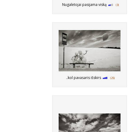
Nugalėtojai pasijama viską
(3)
..kol pavasaris išskirs
(25)