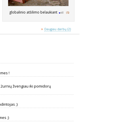
globalinio atšilimo belaukiant
(5)
»
Daugiau darbų (2)
kmes !
0 2urnių žvengiau iki pomidorų
dintojas ;)
mes ;)