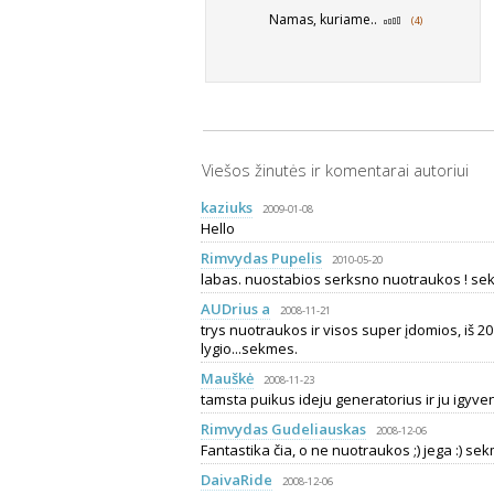
Namas, kuriame..
(4)
Viešos žinutės ir komentarai autoriui
kaziuks
2009-01-08
Hello
Rimvydas Pupelis
2010-05-20
labas. nuostabios serksno nuotraukos ! se
AUDrius a
2008-11-21
trys nuotraukos ir visos super įdomios, iš 2
lygio...sekmes.
Mauškė
2008-11-23
tamsta puikus ideju generatorius ir ju igyven
Rimvydas Gudeliauskas
2008-12-06
Fantastika čia, o ne nuotraukos ;) jega :) sek
DaivaRide
2008-12-06