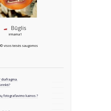
Būglis
irmama1
© visos teisės saugomos
ir diafragma.
irinkti?
ių fotografavimo kainos ?