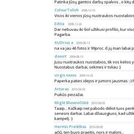
Patinka Jūsų gamtos darbų spalvos , o kitų da
ColourTolish
2008-12-10
Visos iki vienos jūsų nuotraukos nuostabios.
Edita
2008-12-24
Dar nebuvau iki šiol užtikusi profilio, kur vis
Pagarba.
AUDrius a
2009-08-13
na va jau 46 fotos ir 99proc. iš jų man labai p
donnY
2009-08-13
Jusu nuotraukos nuostabios, tik vos kelios y
Nuostabus darbai, sekmes ir toliau :)
virgis nxxxs
2009-10-25
Paperka paties idejos ir jumoro jausmas :-) 
Arturas
2010-04-05
Puikūs peizažai.
Miglė Blusevičiūtė
2010-09-05
Taaip... Kažkaip net pabodo dėliot tuos penk
senesni darbai. Labai džiauogiuos, kad užti
kampelį. :)
Hermis Preikštas
2010-09-08
ačiū, ten buvo praeitis, nors ir maloni...