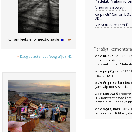
Padėkit. Pralaimiu pr
Nuotraukų vagys
ka pirkti? Canon EOS
7D...
NIKKOR AF 50mm f/1
Kur ant kiekvieno medžio saulė
(9)
Parašyti komentara
2012 11 27
»
apie
Ruduo
Daugiau autoriaus fotografijų (142)
jei rudeninė melancholija
p.s. sveikinimai "debiut
2012 11
apie
po pūgos
less is more
apie
Angelas-Sąrašas
jam taip norisi skrist..
apie
Lietuva šiandien?
11/ Konstantinavos žemė
pavadinimu, nebeveikia
2012 1
apie
švytėjimas
7/ naudotas IR filtras, i