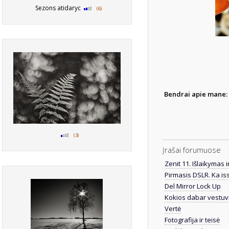
Sezons atidaryc
(6)
Bendrai apie mane:
(3)
Įrašai forumuose
Zenit 11. Išlaikymas 
Pirmasis DSLR. Ka iss
Del Mirror Lock Up
Kokios dabar vestuv
Vertė
Fotografija ir teisė