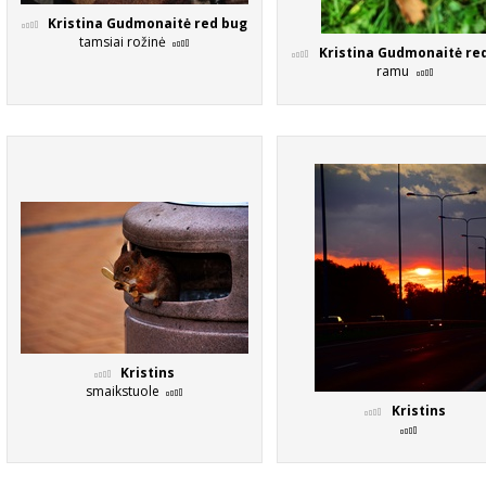
Kristina Gudmonaitė red bug
tamsiai rožinė
Kristina Gudmonaitė re
ramu
Kristins
smaikstuole
Kristins