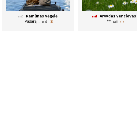
Ramūnas Vėgėlė
Arvydas Venclovas
Vasarą ...
**
(1)
(1)