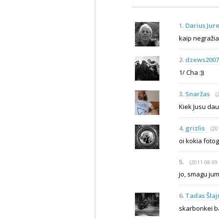
1.
Darius Jure
kaip negražia
2.
dzews2007
1/ Cha :))
3.
Snaržas
(
Kiek Jusu daug
4.
grizlis
(20
oi kokia fotog
5.
(2011 08 09 
jo, smagu jums
6.
Tadas Šlaj
skarbonkei ba