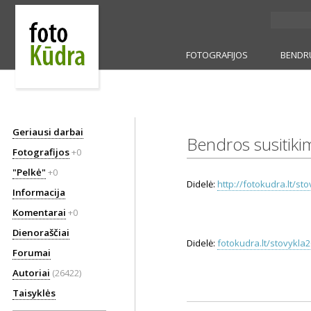
FOTOGRAFIJOS
BENDR
Geriausi darbai
Bendros susitikim
Fotografijos
+0
"Pelkė"
+0
Didelė:
http://fotokudra.lt/st
Informacija
Komentarai
+0
Dienoraščiai
Didelė:
fotokudra.lt/stovykla
Forumai
Autoriai
(26422)
Taisyklės