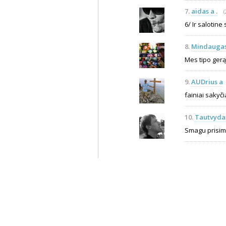
7.
aidas a .
(
6/ Ir salotine 
8.
Mindaugas
Mes tipo gerą 
9.
AUDrius a
fainiai sakyči
10.
Tautvyda
Smagu prisimi