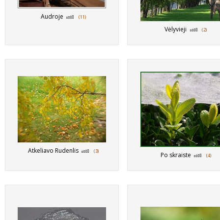
Audroje
(11)
Vėlyvieji
(2)
Atkeliavo Rudenlis
(3)
Po skraiste
(4)