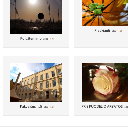
Plaukianti
(3)
Po užtemimo
(7)
Pakvaišusi...:))
PRIE PUODELIO ARBATOS
(2)