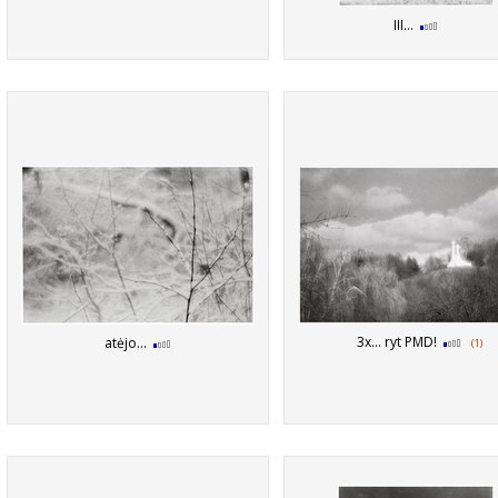
III...
3x... ryt PMD!
atėjo...
(1)