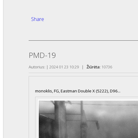
Share
PMD-19
Autorius:
|
2024 01 23 10:29
|
Žiūrėta:
10736
monoklis, FG, Eastman Double X (5222), D96...