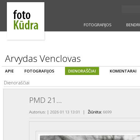
FOTOGRAFIJOS
BENDR
Arvydas Venclovas
APIE
FOTOGRAFIJOS
DIENORAŠČIAI
KOMENTARAI
Dienoraščiai
PMD 21...
Autorius:
|
2026 01 13 13:01
|
Žiūrėta:
6699