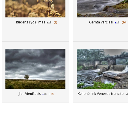
Rudens žydėjimas
Gamta veržiasi
(6)
(16)
Jis - Vienišasis
Kelionė link Veneros tranzito
(15)