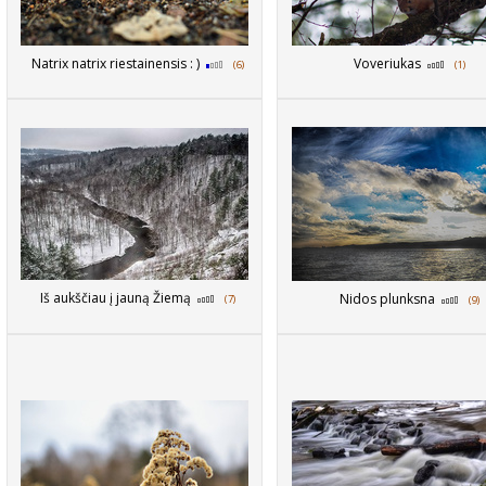
Natrix natrix riestainensis : )
Voveriukas
(6)
(1)
Iš aukščiau į jauną Žiemą
Nidos plunksna
(7)
(9)