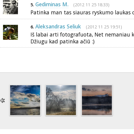
Gediminas M.
(2012 11 25 18:33)
5.
Patinka man tas siauras ryskumo laukas c
Aleksandras Seliuk
(2012 11 25 19:51)
6.
Iš labai arti fotografuota, Net nemaniau k
Džiugu kad patinka ačiū :)