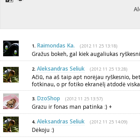
Al
Raimondas Ka.
(2012 11 25 13:18)
1.
Gražus bokeh, gal kiek augaliukas ryškesni
Aleksandras Seliuk
(2012 11 25 13:28)
2.
Ačiū, na aš taip apt norėjau ryškesnio, bet
fotkinau, o pr fotiko ekranėlį atdodė viskas 
DzoShop
(2012 11 25 13:57)
3.
Grazu ir fonas man patinka :) +
Aleksandras Seliuk
(2012 11 25 14:09)
4.
Dėkoju :)