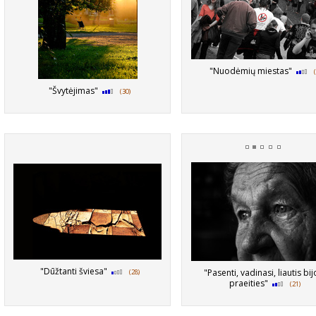
"Nuodėmių miestas"
"Švytėjimas"
(30)
"Dūžtanti šviesa"
"Pasenti, vadinasi, liautis bij
(28)
praeities"
(21)