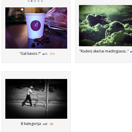
"Rudenį skėčiai madingiausi.."
"Gal kavos ?"
(11)
B kategorija
(8)