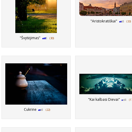
"Aristokratiškai"
(33)
"Švytėjimas"
(30)
"Kai kalbasi Dievai"
(1
Cukrine
(22)