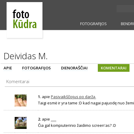
FOTOGRAFIJOS
BENDR
Deividas M.
APIE
FOTOGRAFIJOS
DIENORAŠČIAI
KOMENTARAI
Komentarai
1.
apie
Pasivaikščiojus po daržą.
Taigi esmė ir yra tame :D kad nagai pajuodę nuo žemi
2.
apie
___
Čia gal kompiuterinio žaidimo screen'as? :D