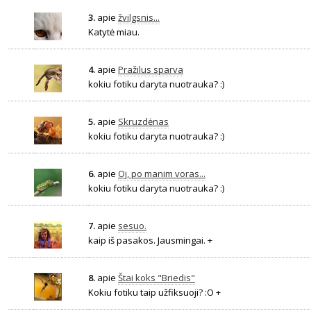
3.
apie
žvilgsnis...
Katytė miau.
4.
apie
Pražilus sparva
kokiu fotiku daryta nuotrauka? :)
5.
apie
Skruzdėnas
kokiu fotiku daryta nuotrauka? :)
6.
apie
Oj, po manim voras...
kokiu fotiku daryta nuotrauka? :)
7.
apie
sesuo.
kaip iš pasakos. Jausmingai. +
8.
apie
Štai koks "Briedis"
Kokiu fotiku taip užfiksuoji? :O +