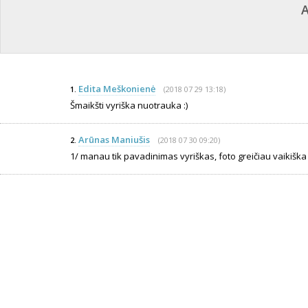
A
Edita Meškonienė
(2018 07 29 13:18)
1.
Šmaikšti vyriška nuotrauka :)
Arūnas Maniušis
(2018 07 30 09:20)
2.
1/ manau tik pavadinimas vyriškas, foto greičiau vaikiška