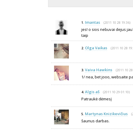
Imantas
(2011 10 28 19:36)
1.
jes! o sios nebuvai dejus jau?
taip
Olga Vaikas
(2011 10 28 19:
2.
Vaiva Hawkins
(2011 10 28
3.
1/ nea, bet jooo, websaite pa
Algis aš
(2011 10 29 01:10)
4.
Patraukė dėmesį
Martynas Knizikevičius
(
5.
šaunus darbas.