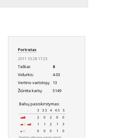
Portretas
2011 10 28 17:23
Taškai:
8
Vidurkis:
4.03
Vertino vartotojų:
13
Žiūrėta kartų:
5149
Balsų pasiskirstymas:
.
3
3.5
4
4.5
5
2
0
2
0
0
1
1
2
1
3
0
0
0
1
0
(balsai vėluoja viena para)