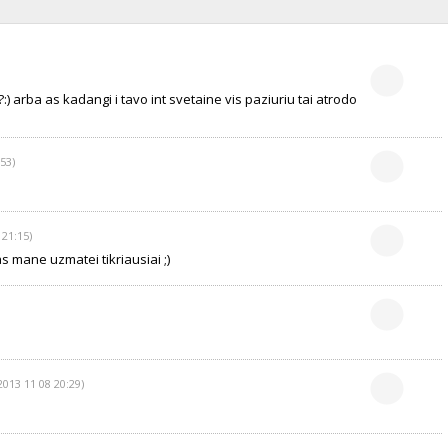
:) arba as kadangi i tavo int svetaine vis paziuriu tai atrodo
53)
 21:15)
s mane uzmatei tikriausiai ;)
2013 11 08 20:29)