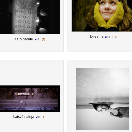
Dreams
(11)
Kaip namie
(5)
Laisvės alėja
(1)