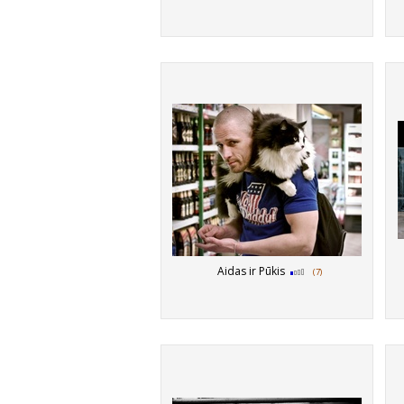
Aidas ir Pūkis
(7)