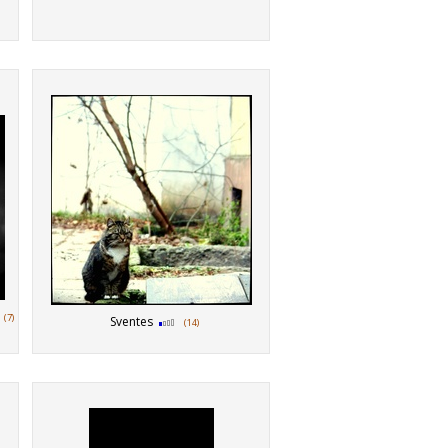
(7)
Sventes
(14)