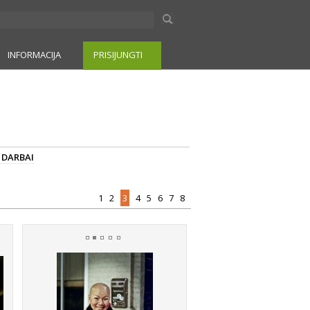
INFORMACIJA
PRISIJUNGTI
I DARBAI
1
2
3
4
5
6
7
8