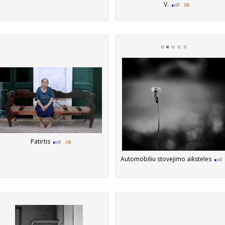
V.
(6)
Patirtis
(4)
Automobiliu stovejimo aiksteles