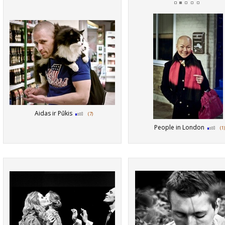
Aidas ir Pūkis
(7)
People in London
(1)