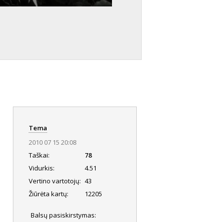
Tema
2010 07 15 20:08
Taškai:
78
Vidurkis:
4.51
Vertino vartotojų:
43
Žiūrėta kartų:
12205
Balsų pasiskirstymas: