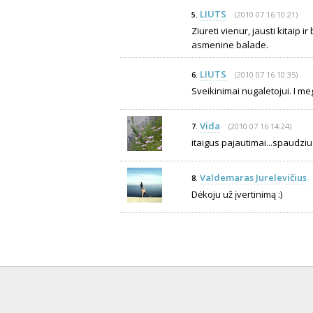
LIUTS
(2010 07 16 10:21)
5.
Ziureti vienur, jausti kitaip i
asmenine balade.
LIUTS
(2010 07 16 10:35)
6.
Sveikinimai nugaletojui. I me
Vida
(2010 07 16 14:24)
7.
itaigus pajautimai...spaudziu
Valdemaras Jurelevičius
8.
Dėkoju už įvertinimą :)