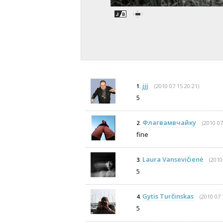
jjj
(2010 07 15 20:21)
1.
5
Флагвамвчaйку
(2010 07
2.
fine
Laura Vansevičienė
(2010
3.
5
Gytis Turčinskas
(2010 07 
4.
5