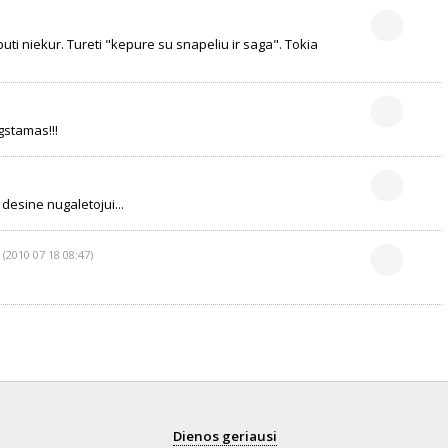
r buti niekur. Tureti "kepure su snapeliu ir saga". Tokia
gstamas!!!
 desine nugaletojui...
(2010 07 18 08:47)
Dienos geriausi