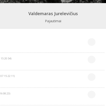
Valdemaras Jurelevičius
Pajautimai
 15 20:54)
 07 15 22:11)
16 08:23)