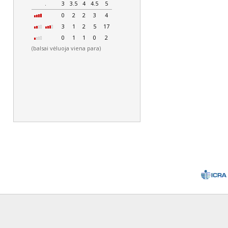
.
3
3.5
4
4.5
5
0
2
2
3
4
3
1
2
5
17
0
1
1
0
2
(balsai vėluoja viena para)