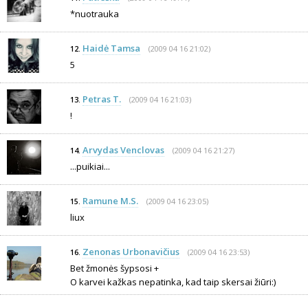
*nuotrauka
Haidė Tamsa
(2009 04 16 21:02)
12.
5
Petras T.
(2009 04 16 21:03)
13.
!
Arvydas Venclovas
(2009 04 16 21:27)
14.
...puikiai...
Ramune M.S.
(2009 04 16 23:05)
15.
liux
Zenonas Urbonavičius
(2009 04 16 23:53)
16.
Bet žmonės šypsosi +
O karvei kažkas nepatinka, kad taip skersai žiūri:)