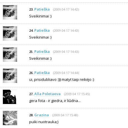
Patieška
(2009 04 17 14:42)
23.
Sveikinimai :)
Patieška
(2009 04 17 14:43)
24.
Sveikinimai :)
Patieška
(2009 04 17 14:43)
25.
Sveikinimai :)
Patieška
(2009 04 17 14:44)
26.
ui, prisidubliavo :))) matyt taip reikėjo :)
Alla Poletaeva
(2009 04 17 15:45)
27.
gera fota - ir giedra, ir liūdna...
Grazina
(2009 04 17 15:48)
28.
puiki nuotrauka;)