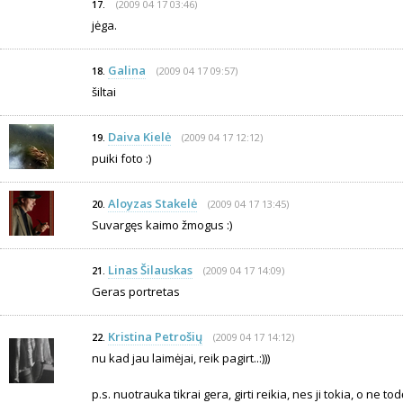
(2009 04 17 03:46)
17.
jėga.
Galina
(2009 04 17 09:57)
18.
šiltai
Daiva Kielė
(2009 04 17 12:12)
19.
puiki foto :)
Aloyzas Stakelė
(2009 04 17 13:45)
20.
Suvargęs kaimo žmogus :)
Linas Šilauskas
(2009 04 17 14:09)
21.
Geras portretas
Kristina Petrošių
(2009 04 17 14:12)
22.
nu kad jau laimėjai, reik pagirt..:)))
p.s. nuotrauka tikrai gera, girti reikia, nes ji tokia, o ne todė