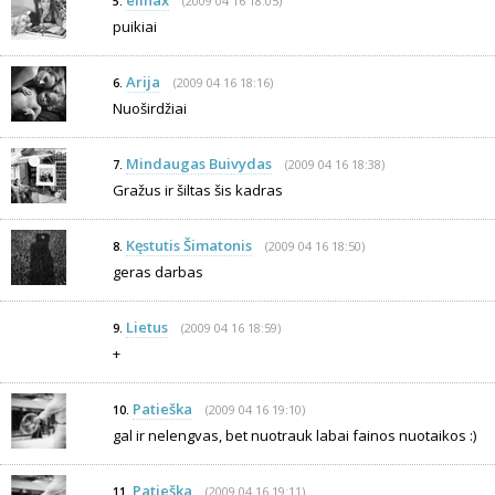
elinax
(2009 04 16 18:05)
5.
puikiai
Arija
(2009 04 16 18:16)
6.
Nuoširdžiai
Mindaugas Buivydas
(2009 04 16 18:38)
7.
Gražus ir šiltas šis kadras
Kęstutis Šimatonis
(2009 04 16 18:50)
8.
geras darbas
Lietus
(2009 04 16 18:59)
9.
+
Patieška
(2009 04 16 19:10)
10.
gal ir nelengvas, bet nuotrauk labai fainos nuotaikos :)
Patieška
(2009 04 16 19:11)
11.