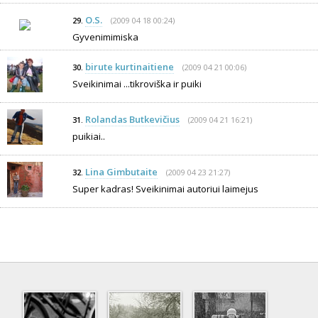
O.S.
(2009 04 18 00:24)
29.
Gyvenimimiska
birute kurtinaitiene
(2009 04 21 00:06)
30.
Sveikinimai ...tikroviška ir puiki
Rolandas Butkevičius
(2009 04 21 16:21)
31.
puikiai..
Lina Gimbutaite
(2009 04 23 21:27)
32.
Super kadras! Sveikinimai autoriui laimejus