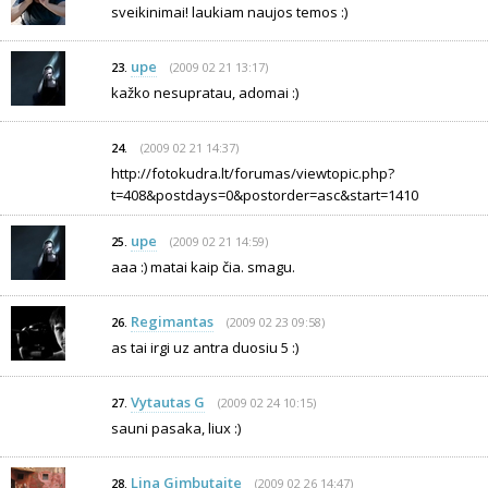
sveikinimai! laukiam naujos temos :)
upe
(2009 02 21 13:17)
23.
kažko nesupratau, adomai :)
(2009 02 21 14:37)
24.
http://fotokudra.lt/forumas/viewtopic.php?
t=408&postdays=0&postorder=asc&start=1410
upe
(2009 02 21 14:59)
25.
aaa :) matai kaip čia. smagu.
Regimantas
(2009 02 23 09:58)
26.
as tai irgi uz antra duosiu 5 :)
Vytautas G
(2009 02 24 10:15)
27.
sauni pasaka, liux :)
Lina Gimbutaite
(2009 02 26 14:47)
28.