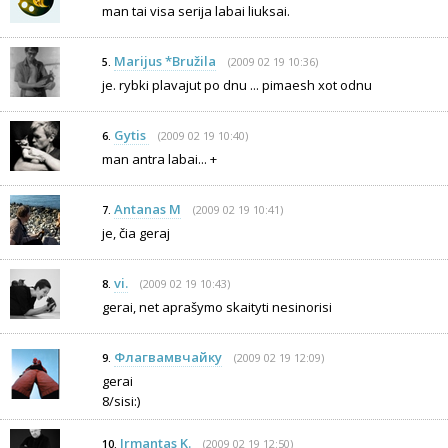
man tai visa serija labai liuksai.
Marijus *Bružila
(2009 02 19 10:36)
5.
je. rybki plavajut po dnu ... pimaesh xot odnu
Gytis
(2009 02 19 10:40)
6.
man antra labai... +
Antanas M
(2009 02 19 10:41)
7.
je, čia geraj
vi.
(2009 02 19 10:43)
8.
gerai, net aprašymo skaityti nesinorisi
Флагвамвчaйку
(2009 02 19 12:09)
9.
gerai
8/sisi:)
Irmantas K.
(2009 02 19 12:50)
10.