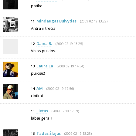
patiko
Mindaugas Buivydas
(2009 02 19 13:22)
11.
Antra ir trečia!
Daina B.
(2009 02 19 13:25)
12.
Visos puikios.
Laura La
(2009 02 19 14:34)
13.
puikiai:)
AM
(2009 02 19 17:56)
14.
ciotkai
Lietus
(2009 02 19 17:59)
15.
labai gerai !
Tadas Šlajus
(2009 02 19 18:23)
16.