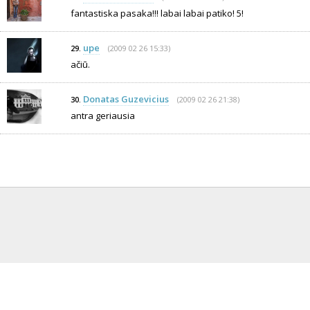
fantastiska pasaka!!! labai labai patiko! 5!
upe
(2009 02 26 15:33)
29.
ačiū.
Donatas Guzevicius
(2009 02 26 21:38)
30.
antra geriausia