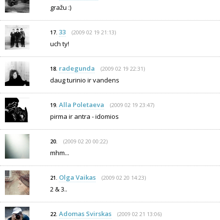
gražu :)
33
(2009 02 19 21:13)
17.
uch ty!
radegunda
(2009 02 19 22:31)
18.
daug turinio ir vandens
Alla Poletaeva
(2009 02 19 23:47)
19.
pirma ir antra - idomios
(2009 02 20 00:22)
20.
mhm...
Olga Vaikas
(2009 02 20 14:23)
21.
2 & 3..
Adomas Svirskas
(2009 02 21 13:06)
22.