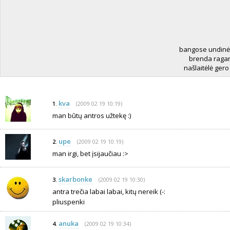
bangose undinė
brenda ragan
našlaitėlė ger
kva
(2009 02 19 10:19)
1.
man būtų antros užtekę :)
upe
(2009 02 19 10:19)
2.
man irgi, bet įsijaučiau :>
skarbonke
(2009 02 19 10:30)
3.
antra trečia labai labai, kitų nereik (-:
pliuspenki
anuka
(2009 02 19 10:34)
4.