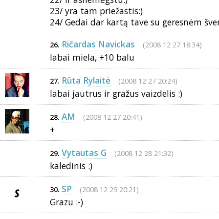
23/ yra tam priežastis:)
24/ Gedai dar kartą tave su geresnėm šve
Ričardas Navickas
(2008 12 27 18:34)
26.
labai miela, +10 balu
Rūta Rylaitė
(2008 12 27 20:24)
27.
labai jautrus ir gražus vaizdelis :)
AM
(2008 12 27 20:41)
28.
+
Vytautas G
(2008 12 28 21:32)
29.
kaledinis :)
SP
(2008 12 29 20:21)
30.
Grazu :-)