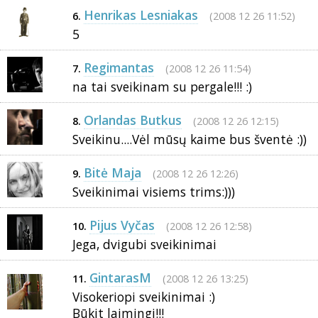
Henrikas Lesniakas
(2008 12 26 11:52)
6.
5
Regimantas
(2008 12 26 11:54)
7.
na tai sveikinam su pergale!!! :)
Orlandas Butkus
(2008 12 26 12:15)
8.
Sveikinu....Vėl mūsų kaime bus šventė :))
Bitė Maja
(2008 12 26 12:26)
9.
Sveikinimai visiems trims:)))
Pijus Vyčas
(2008 12 26 12:58)
10.
Jega, dvigubi sveikinimai
GintarasM
(2008 12 26 13:25)
11.
Visokeriopi sveikinimai :)
Būkit laimingi!!!