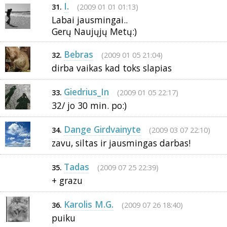
I.
(2009 01 01 01:13)
31.
Labai jausmingai..
Gerų Naujųjų Metų:)
Bebras
(2009 01 05 21:04)
32.
dirba vaikas kad toks slapias
Giedrius_In
(2009 01 05 22:17)
33.
32/ jo 30 min. po:)
Dange Girdvainyte
(2009 03 07 22:10)
34.
zavu, siltas ir jausmingas darbas!
Tadas
(2009 07 25 22:39)
35.
+ grazu
Karolis M.G.
(2009 07 26 18:40)
36.
puiku