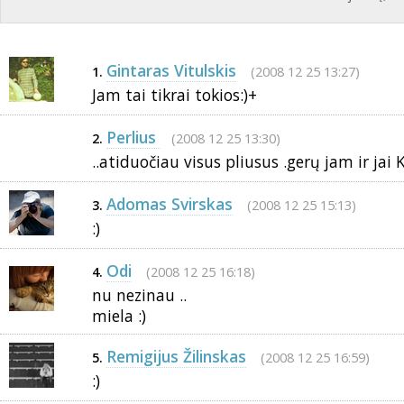
Gintaras Vitulskis
(2008 12 25 13:27)
1.
Jam tai tikrai tokios:)+
Perlius
(2008 12 25 13:30)
2.
..atiduočiau visus pliusus .gerų jam ir jai 
Adomas Svirskas
(2008 12 25 15:13)
3.
:)
Odi
(2008 12 25 16:18)
4.
nu nezinau ..
miela :)
Remigijus Žilinskas
(2008 12 25 16:59)
5.
:)