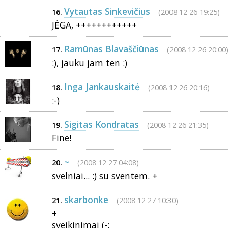
Vytautas Sinkevičius
(2008 12 26 19:25)
16.
JĖGA, ++++++++++++
Ramūnas Blavaščiūnas
(2008 12 26 20:00
17.
:), jauku jam ten :)
Inga Jankauskaitė
(2008 12 26 20:16)
18.
:-)
Sigitas Kondratas
(2008 12 26 21:35)
19.
Fine!
~
(2008 12 27 04:08)
20.
svelniai... :) su sventem. +
skarbonke
(2008 12 27 10:30)
21.
+
sveikinimai (-: