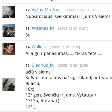
Vytas Matkus
(2008 12 26 13:30)
12.
Nuoširdžiausi sveikinimai ir Jums Visiems !
Antanas M
(2008 12 26 16:01)
13.
Su...
Walldis
(2008 12 26 17:08)
14.
Alia gi ir panasumas...... tikras tete ....
Giedrius_In
(2008 12 26 18:09)
15.
ačiū visiems!!!
8/ 6ausinm alaus bačką, skilandį ant stalo
9/ ačiū,
10/:)
12/ gerų švenčių ir jums, Vytautai\
13/ Su, Antanai:)
14/ :)