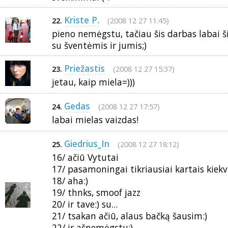
Kriste P.
(2008 12 27 11:45)
22.
pieno nemėgstu, tačiau šis darbas labai šil
su šventėmis ir jumis;)
Priežastis
(2008 12 27 15:37)
23.
jetau, kaip miela=)))
Gedas
(2008 12 27 17:57)
24.
labai mielas vaizdas!
Giedrius_In
(2008 12 27 18:12)
25.
16/ ačiū Vytutai
17/ pasamoningai tikriausiai kartais kiekv
18/ aha:)
19/ thnks, smoof jazz
20/ ir tave:) su...
21/ tsakan ačiū, alaus bačką šausim:)
22/ ir ašnemėgstu:)