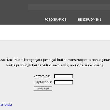
FOTOGRAFIJOS
BENDRUOMENĖ
auso "Niu"(Nude) kategorijai ir jame gali būti demonstruojamas apnuogint
Reikia prisijungti, bei patvirtinti savo amžių norint peržiūrėti darbą.
Vartotojas:
Slaptažodis:
vartotoją