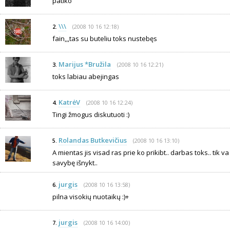
patiko
\\\
(2008 10 16 12:18)
2.
fain,,,tas su buteliu toks nustebęs
Marijus *Bružila
(2008 10 16 12:21)
3.
toks labiau abejingas
KatrėV
(2008 10 16 12:24)
4.
Tingi žmogus diskutuoti :)
Rolandas Butkevičius
(2008 10 16 13:10)
5.
A mientas jis visad ras prie ko prikibt.. darbas toks.. tik va k
savybę išnykt..
jurgis
(2008 10 16 13:58)
6.
pilna visokių nuotaikų :)+
jurgis
(2008 10 16 14:00)
7.