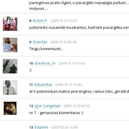
pareigūnas prašo išgert, o pavargėlis nepajėgia paduot 
motyvas ...
Kriste P.
(2008 10 16 15:47)
8.
policininks nusamdė muzikantus, kad tam pavargėliui se
Snaržas
(2008 10 16 20:19)
9.
Tingiu komentuoti...
Giedrius_In
(2008 10 16 21:06)
10.
:)
Eduardas
(2008 10 17 19:49)
11.
4/ ir policininkas matosi prie tinginio, ramus toks, gerašird
Igor Longman
(2008 10 22 00:13)
12.
nr 7. - geriausias komentaras :)
Eugene
(2009 02 26 16:39)
13.