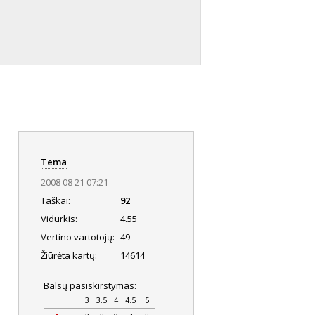
Tema
2008 08 21 07:21
Taškai:
92
Vidurkis:
4.55
Vertino vartotojų:
49
Žiūrėta kartų:
14614
Balsų pasiskirstymas:
.
3
3.5
4
4.5
5