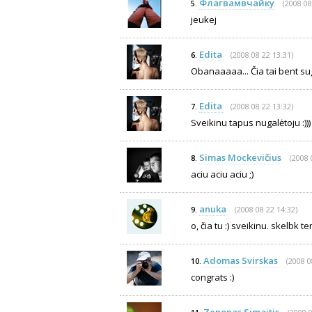
Флагвамвчaйку
(2008 08
5.
jeukej
Edita
(2008 08 22 13:31)
6.
Obanaaaaa... Čia tai bent sug
Edita
(2008 08 22 13:32)
7.
Sveikinu tapus nugalėtoju :))
Simas Mockevičius
(2008 
8.
aciu aciu aciu ;)
anuka
(2008 08 22 14:32)
9.
o, čia tu :) sveikinu. skelbk te
Adomas Svirskas
(2008 0
10.
congrats :)