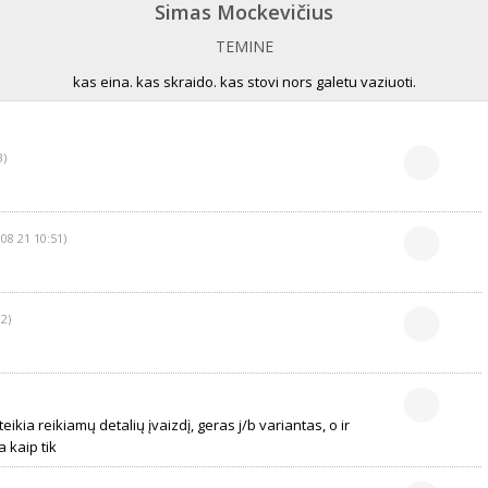
Simas Mockevičius
TEMINE
kas eina. kas skraido. kas stovi nors galetu vaziuoti.
3)
 08 21 10:51)
2)
teikia reikiamų detalių įvaizdį, geras j/b variantas, o ir
 kaip tik