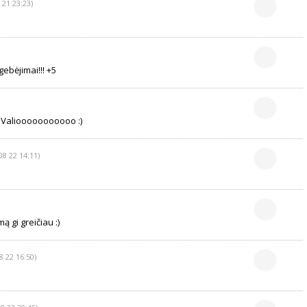
 21 23:23)
ebėjimai!!! +5
) Valiooooooooooo :)
08 22 14:11)
mą gi greičiau :)
8 22 16:50)