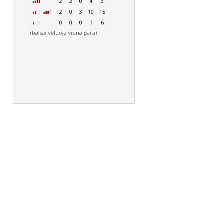
2
2
0
4
3
2
0
3
10
15
0
0
0
1
6
(balsai vėluoja viena para)