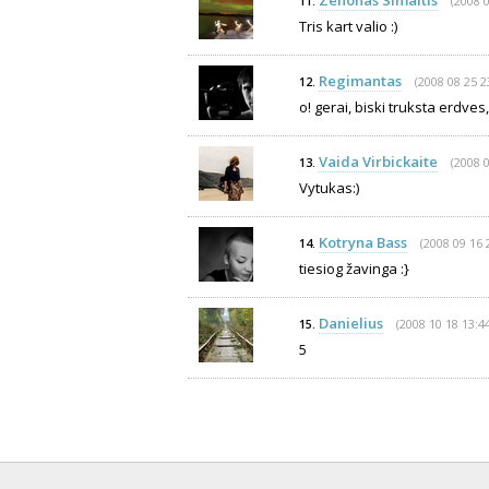
Zenonas Simaitis
(2008 0
11.
Tris kart valio :)
Regimantas
(2008 08 25 2
12.
o! gerai, biski truksta erdves,
Vaida Virbickaite
(2008 0
13.
Vytukas:)
Kotryna Bass
(2008 09 16 
14.
tiesiog žavinga :}
Danielius
(2008 10 18 13:44
15.
5