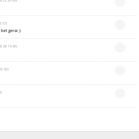
8 22 20:45)
3:57)
 bet gerai ;)
8 28 15:40)
20:50)
)