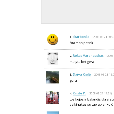
skarbonke
(2008 08 21 10:0
1.
šita man patink
Rokas Varanauskas
(2008
2.
matyta bet gera
Daiva Kielė
(2008 08 21 15:0
3.
gera
Kriste P.
(2008 08 21 19:21)
4.
tos kojos ir balandis tikrai su
vaikinukas su tuo aplanku čia