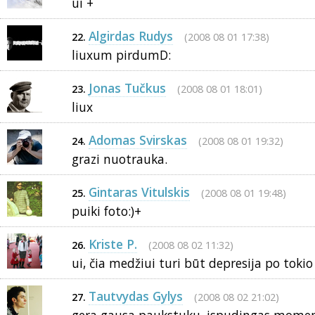
ui +
Algirdas Rudys
(2008 08 01 17:38)
22.
liuxum pirdumD:
Jonas Tučkus
(2008 08 01 18:01)
23.
liux
Adomas Svirskas
(2008 08 01 19:32)
24.
grazi nuotrauka.
Gintaras Vitulskis
(2008 08 01 19:48)
25.
puiki foto:)+
Kriste P.
(2008 08 02 11:32)
26.
ui, čia medžiui turi būt depresija po toki
Tautvydas Gylys
(2008 08 02 21:02)
27.