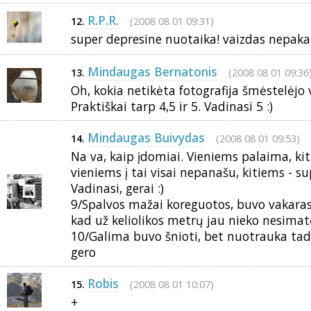
R.P.R.
(2008 08 01 09:31)
12.
super depresine nuotaika! vaizdas nepak
Mindaugas Bernatonis
(2008 08 01 09:36
13.
Oh, kokia netikėta fotografija šmėstelėjo 
Praktiškai tarp 4,5 ir 5. Vadinasi 5 :)
Mindaugas Buivydas
(2008 08 01 09:53)
14.
Na va, kaip įdomiai. Vieniems palaima, kit
vieniems į tai visai nepanašu, kitiems - s
Vadinasi, gerai :)
9/Spalvos mažai koreguotos, buvo vakaras i
kad už keliolikos metrų jau nieko nesimat
10/Galima buvo šnioti, bet nuotrauka tad
gero
Robis
(2008 08 01 10:07)
15.
+