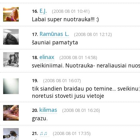
E.J.
(2008 08 01 10:41)
16.
Labai super nuotrauka!!! :)
Ramūnas L.
(2008 08 01 12:12)
17.
šauniai pamatyta
elinax
(2008 08 01 14:58)
18.
sveikiniimai. Nuotrauka- neraliausiai nuo
(2008 08 01 16:07)
19.
tik siandien braidau po temine... sveikinu:
noretusi stoveti jusu vietoje
kilimas
(2008 08 01 16:26)
20.
grazu.
♫♫
(2008 08 01 17:35)
21.