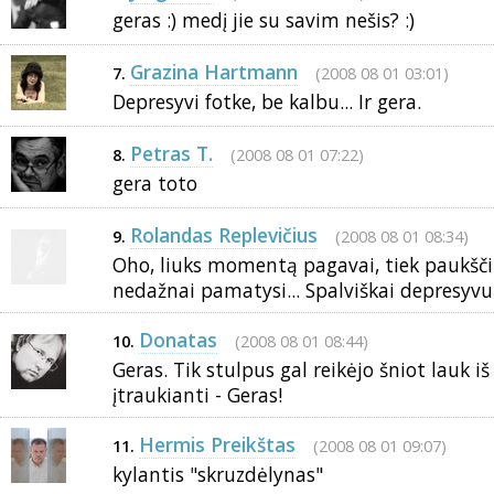
geras :) medį jie su savim nešis? :)
Grazina Hartmann
(2008 08 01 03:01)
7.
Depresyvi fotke, be kalbu... Ir gera.
Petras T.
(2008 08 01 07:22)
8.
gera toto
Rolandas Replevičius
(2008 08 01 08:34)
9.
Oho, liuks momentą pagavai, tiek paukščių
nedažnai pamatysi... Spalviškai depresyvu
Donatas
(2008 08 01 08:44)
10.
Geras. Tik stulpus gal reikėjo šniot lauk iš
įtraukianti - Geras!
Hermis Preikštas
(2008 08 01 09:07)
11.
kylantis "skruzdėlynas"