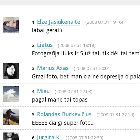
Elzė Jasiukėnaitė
(2008 07 31 19:16)
1.
labai gerai:)
Lietus
(2008 07 31 19:18)
2.
Fotografija liuks ir 5 už tai, tik dėl tai tem
Marius Axas
(2008 07 31 20:01)
3.
Grazi foto, bet man cia ne depresija o palai
Miau
(2008 07 31 22:08)
4.
pagal mane tai topas
Rolandas Butkevičius
(2008 07 31 22:14)
5.
ĖĖĖĖĖ čia gi super foto..
Jurgita K.
(2008 07 31 22:59)
6.