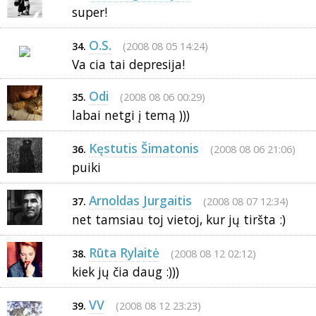
super!
O.S.
(2008 08 05 14:24)
34.
Va cia tai depresija!
Odi
(2008 08 06 00:29)
35.
labai netgi į temą )))
Kęstutis Šimatonis
(2008 08 06 21:06)
36.
puiki
Arnoldas Jurgaitis
(2008 08 07 12:34)
37.
net tamsiau toj vietoj, kur jų tiršta :)
Rūta Rylaitė
(2008 08 12 02:12)
38.
kiek jų čia daug :)))
VV
(2008 08 12 23:23)
39.