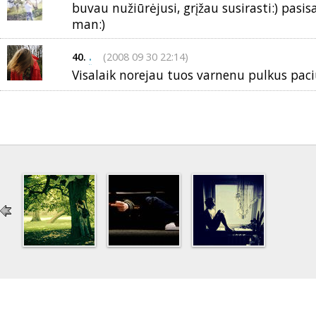
buvau nužiūrėjusi, grįžau susirasti:) pasis
man:)
.
(2008 09 30 22:14)
40.
Visalaik norejau tuos varnenu pulkus paciup