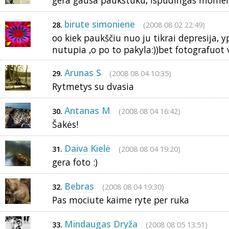
gera gausa paukstuku, ispudingas moment
birute simoniene
(2008 08 02 22:49)
28.
oo kiek paukščiu nuo ju tikrai depresija, 
nutupia ,o po to pakyla:))bet fotografuot 
Arunas S
(2008 08 04 10:35)
29.
Rytmetys su dvasia
Antanas M
(2008 08 04 16:42)
30.
Šakės!
Daiva Kielė
(2008 08 04 19:20)
31.
gera foto :)
Bebras
(2008 08 04 19:30)
32.
Pas mociute kaime ryte per ruka
Mindaugas Dryža
(2008 08 05 13:51)
33.