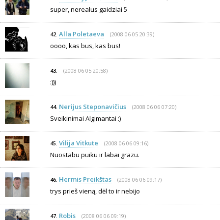
super, nerealus gaidziai 5
Alla Poletaeva
(2008 06 05 20:39)
42.
oooo, kas bus, kas bus!
(2008 06 05 20:58)
43.
:)))
Nerijus Steponavičius
(2008 06 06 07:20)
44.
Sveikinimai Algimantai :)
Vilija Vitkute
(2008 06 06 09:16)
45.
Nuostabu puiku ir labai grazu.
Hermis Preikštas
(2008 06 06 09:17)
46.
trys prieš vieną, dėl to ir nebijo
Robis
(2008 06 06 09:19)
47.