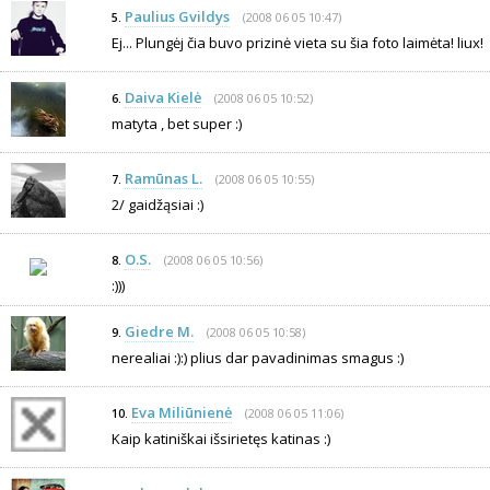
Paulius Gvildys
(2008 06 05 10:47)
5.
Ej... Plungėj čia buvo prizinė vieta su šia foto laimėta! liux!
Daiva Kielė
(2008 06 05 10:52)
6.
matyta , bet super :)
Ramūnas L.
(2008 06 05 10:55)
7.
2/ gaidžąsiai :)
O.S.
(2008 06 05 10:56)
8.
:)))
Giedre M.
(2008 06 05 10:58)
9.
nerealiai :):) plius dar pavadinimas smagus :)
Eva Miliūnienė
(2008 06 05 11:06)
10.
Kaip katiniškai išsirietęs katinas :)