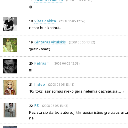
17.
:))
Vitas Zabita
(2008 06 05 12:52)
18.
riesta bus katinui..
Gintaras Vitulskis
(2008 06 05 13:32)
19.
:)))) tinkama:)+
Petras T.
(2008 06 05 13:39)
20.
!!!
hideo
(2008 06 05 13:41)
21.
10/ toks išsirietimas nieko gera nelemia dažniausiai... :)
RS
(2008 06 05 13:43)
22.
Pazistu sio darbo autore, ji tikriausiai isties greiciausiai 
ne.