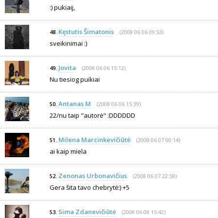
:) pukiaij,
Kęstutis Šimatonis
(2008 06 06 09:53)
48.
sveikinimai :)
Jovita
(2008 06 06 15:12)
49.
Nu tiesiog puikiai
Antanas M
(2008 06 06 15:39)
50.
22/nu taip "autorė" :DDDDDD
Milena Marcinkevičiūtė
(2008 06 07 00:14)
51.
ai kaip miela
Zenonas Urbonavičius
(2008 06 07 22:59)
52.
Gera šita tavo chebrytė:) +5
Sima Zdanevičiūtė
(2008 06 08 15:42)
53.