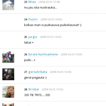
Miau
(2008 06 05 13:49)
23.
nu jau sita nuotrauka...
Puzirc
(2008 06 05 14:00)
24.
kolkas man si puikiausia puikeliausia!! :)
jurgis
(2008 06 05 14:03)
25.
labai +
birute kurtinaitiene
(2008 06 05 14:09)
26.
puiki....+
geriuArbata
(2008 06 05 14:30)
27.
gerai pagauta :)
Rrrūta!
(2008 06 05 15:03)
28.
:DD TIE TRYS.....:DD