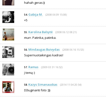
hahah geras:))
Gabija M.
(2008 06 09 15:08)
54.
+5
Karolina Balsytė
(2008 06 12 08:21)
55.
murr. Patinka, patinka.
Mindaugas Buivydas
(2008 06 16 15:53)
56.
Supernuotaikingas kadras!
Ramus
(2009 03 31 16:52)
57.
į temą :)
Kazys Simanauskas
(2014 11 04 20:54)
58.
Džiuginanti foto :)))