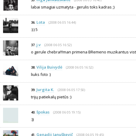
35.
labai smagiai uzmatyta - gerulis toks kadras ;)
Lota
(2008 06 05 16:44)
36.
:):) 5
j.v
(2008 06 05 16:52)
37.
o gerule chebra!!!man primena BRemeno muzikantus vistu
Vilija Buivydė
(2008 06 05 16:52)
38.
liuks foto :)
Jurgita K.
(2008 06 05 17:50)
39.
trijų patiekalų pietūs :)
špokas
(2008 06 05 19:15)
40.
:))
Genadij Januškevič
(2008 06 05 19:45)
41.