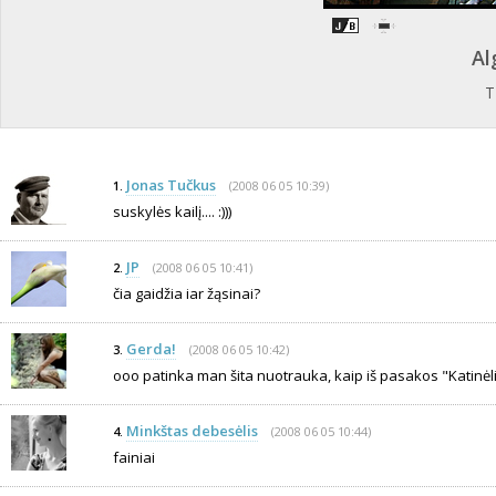
Al
T
Jonas Tučkus
(2008 06 05 10:39)
1.
suskylės kailį.... :)))
JP
(2008 06 05 10:41)
2.
čia gaidžia iar žąsinai?
Gerda!
(2008 06 05 10:42)
3.
ooo patinka man šita nuotrauka, kaip iš pasakos "Katinėlis i
Minkštas debesėlis
(2008 06 05 10:44)
4.
fainiai