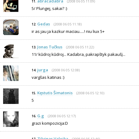
abracadabra
(2008 06 05 11:09)
11.
5/ Plungej, sakai? :)
Gedas
(2008 06 05 11:18)
12.
ir as jau ja kazkur maciau.....! niu liux 5+
Jonas Tučkus
(2008 06 05 11:22)
13.
11/ kūdroj kūdroj... Kadabra, pakrapštyk pakaušį...
jurga
(2008 06 05 12:08)
14.
vargšas katinas :)
Kęstutis Šimatonis
(2008 06 05 12:10)
15.
5
G.g
(2008 06 05 12:17)
16.
grazi kompozicija:D
Zilvinas Valeika
(2008 06 05 12:46)