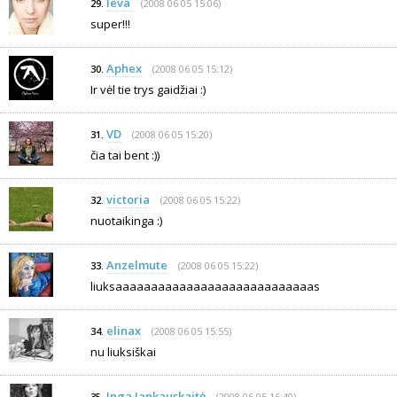
Ieva
(2008 06 05 15:06)
29.
super!!!
Aphex
(2008 06 05 15:12)
30.
Ir vėl tie trys gaidžiai :)
VD
(2008 06 05 15:20)
31.
čia tai bent :))
victoria
(2008 06 05 15:22)
32.
nuotaikinga :)
Anzelmute
(2008 06 05 15:22)
33.
liuksaaaaaaaaaaaaaaaaaaaaaaaaaaaas
elinax
(2008 06 05 15:55)
34.
nu liuksiškai
Inga Jankauskaitė
(2008 06 05 16:40)