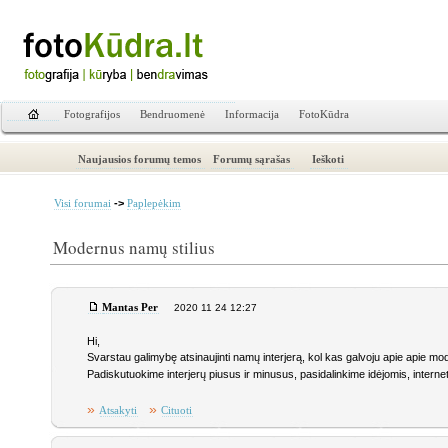
Fotografijos
Bendruomenė
Informacija
FotoKūdra
Naujausios forumų temos
Forumų sąrašas
Ieškoti
->
Visi forumai
Paplepėkim
Modernus namų stilius
Mantas Per
2020 11 24 12:27
Hi,
Svarstau galimybę atsinaujinti namų interjerą, kol kas galvoju apie apie m
Padiskutuokime interjerų piusus ir minusus, pasidalinkime idėjomis, intern
»
»
Atsakyti
Cituoti