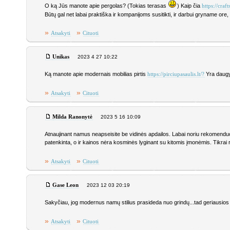
O ką Jūs manote apie pergolas? (Tokias terasas
) Kaip čia
https://cra
Būtų gal net labai praktiška ir kompanijoms susitikti, ir darbui gryname ore, ir
»
»
Atsakyti
Cituoti
Unikas
2023 4 27 10:22
Ką manote apie modernais mobilias pirtis
Yra daugyb
https://pirciupasaulis.lt/?
»
»
Atsakyti
Cituoti
Milda Ranonytė
2023 5 16 10:09
Atnaujinant namus neapseisite be vidinės apdailos. Labai noriu rekomenduoti
patenkinta, o ir kainos nėra kosminės lyginant su kitomis įmonėmis. Tikra
»
»
Atsakyti
Cituoti
Gase Leon
2023 12 03 20:19
Sakyčiau, jog modernus namų stilius prasideda nuo grindų...tad geriausio
»
»
Atsakyti
Cituoti