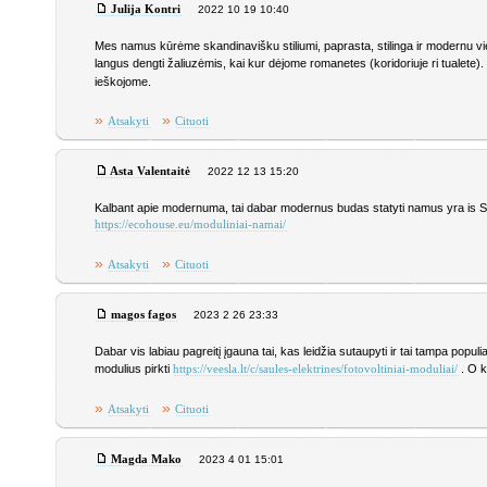
Julija Kontri
2022 10 19 10:40
Mes namus kūrėme skandinavišku stiliumi, paprasta, stilinga ir modernu vie
langus dengti žaliuzėmis, kai kur dėjome romanetes (koridoriuje ri tualete).
ieškojome.
»
»
Atsakyti
Cituoti
Asta Valentaitė
2022 12 13 15:20
Kalbant apie modernuma, tai dabar modernus budas statyti namus yra is SIP 
https://ecohouse.eu/moduliniai-namai/
»
»
Atsakyti
Cituoti
magos fagos
2023 2 26 23:33
Dabar vis labiau pagreitį įgauna tai, kas leidžia sutaupyti ir tai tampa popu
modulius pirkti
. O k
https://veesla.lt/c/saules-elektrines/fotovoltiniai-moduliai/
»
»
Atsakyti
Cituoti
Magda Mako
2023 4 01 15:01