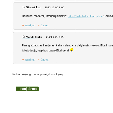
Gintarė Laz
2023 12 06 8:00
Dalinuosi modernių interjerų idėjomis:
Gaminami
https://dedesbaldai.lt/projektai
»
»
Atsakyti
Cituoti
Magda Mako
2024 4 29 9:22
Pats gražiausias interjeras, kai ant sienų yra dailylentės - ekologiška ir sve
įsivaizduoju, kaip bus pasakiškai gerai
»
»
Atsakyti
Cituoti
Reikia prisijungti norint parašyti atsakymą