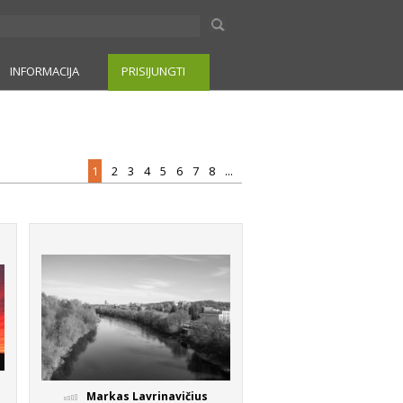
INFORMACIJA
PRISIJUNGTI
1
2
3
4
5
6
7
8
...
Markas Lavrinavičius