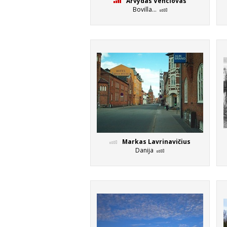
Arvydas Venclovas
Bovilla...
Markas Lavrinavičius
Danija