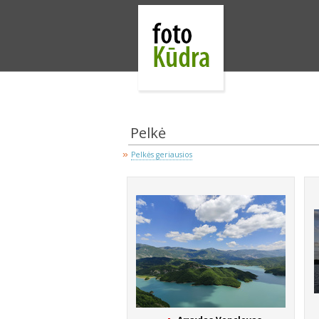
Pelkė
»
Pelkės geriausios