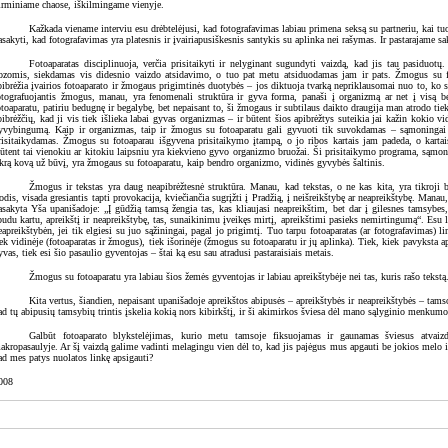
irminiame chaose, iškilmingame vienyje.
Kažkada viename interviu esu drėbtelėjusi, kad fotografavimas labiau primena seksą su partneriu, kai tu
asakyti, kad fotografavimas yra platesnis ir įvairiapusiškesnis santykis su aplinka nei rašymas. Ir pastarajame s
Fotoaparatas disciplinuoja, verčia prisitaikyti ir nelyginant sugundyti vaizdą, kad jis tau pasiduotų
ozomis, siekdamas vis didesnio vaizdo atsidavimo, o tuo pat metu atsiduodamas jam ir pats. Žmogus su fo
pibrėžia įvairios fotoaparato ir žmogaus prigimtinės duotybės – jos diktuoja tvarką nepriklausomai nuo to, ko si
otografuojantis žmogus, manau, yra fenomenali struktūra ir gyva forma, panaši į organizmą ar net į vis
otoaparatu, patiriu bedugnę ir begalybę, bet nepaisant to, ši žmogaus ir subtilaus daikto draugija man atrodo tiek
pibrėžčių, kad ji vis tiek išlieka labai gyvas organizmas – ir būtent šios apibrėžtys suteikia jai kažin kokio v
yvybingumą. Kaip ir organizmas, taip ir žmogus su fotoaparatu gali gyvuoti tik suvokdamas – sąmoningai 
risitaikydamas. Žmogus su fotoaparau išgyvena prisitaikymo įtampą, o jo ribos kartais jam padeda, o karta
ūtent tai vienokiu ar kitokiu laipsniu yra kiekvieno gyvo organizmo bruožai. Ši prisitaikymo programa, sąmoni
ikrą kovą už būvį, yra žmogaus su fotoaparatu, kaip bendro organizmo, vidinės gyvybės šaltinis.
Žmogus ir tekstas yra daug neapibrėžtesnė struktūra. Manau, kad tekstas, o ne kas kita, yra tikroji 
odis, visada gresiantis tapti provokacija, kviečiančia sugrįžti į Pradžią, į neišreikštybę ar neapreikštybę. Manau
asakyta Yša upanišadoje: „Į gūdžią tamsą žengia tas, kas kliaujasi neapreikštim, bet dar į gilesnes tamsybes,
budu kartu, apreikštį ir neapreikštybę, tas, sunaikinimu įveikęs mirtį, apreikštimi pasieks nemirtingumą“. Esu l
eapreikštybėn, jei tik elgiesi su juo sąžiningai, pagal jo prigimtį. Tuo tarpu fotoaparatas (ar fotografavimas) 
iek vidinėje (fotoaparatas ir žmogus), tiek išorinėje (žmogus su fotoaparatu ir jų aplinka). Tiek, kiek pavyksta aps
yvas, tiek esi šio pasaulio gyventojas – štai ką esu sau atradusi pastaraisiais metais.
Žmogus su fotoaparatu yra labiau šios žemės gyventojas ir labiau apreikštybėje nei tas, kuris rašo tekstą
Kita vertus, šiandien, nepaisant upanišadoje apreikštos abipusės – apreikštybės ir neapreikštybės – tams
ad tų abipusių tamsybių trintis įskelia kokią nors kibirkštį, ir ši akimirkos šviesa dėl mano sąlyginio menkum
Galbūt fotoaparato blykstelėjimas, kurio metu tamsoje fiksuojamas ir gaunamas šviesus atvaiz
akropasaulyje. Ar šį vaizdą galime vadinti melagingu vien dėl to, kad jis pajėgus mus apgauti be jokios melo in
ad mes patys nuolatos linkę apsigauti?
008