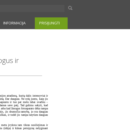
INFORMACIJA
PRISIJUNGTI
gus ir
ijos atradimų, kurių dalis intensyviai ir
eidą. Dar daugiau. Ne sykį juntu, kaip jis
aprastu ir tuo pat metu labai svarbiu –
amas save patį. Tad galima sakyti, kad
ką arba kad žmogus fotoaparato dėka tampa
akis, jis drumsčia ramybę, jo yra daugiau
niškas, ir todėl jis tampa tarytum daugiau
metu įvyksta tam tikras susiliejimas ir
ia (idėja) ir kūnas persipynę nelyginant