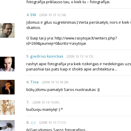
fotografija priklauso tau, o kiek tu – fotografijai.
4.
SW
(2008 10 13 12:54)
Įdomus ir gilus sugretinimas:) Verta perskaityti, nors ir kiek
skaitosi.
O šiaip tai ji yra: http://www.rasytojai.lt/writers.php?
id=269&jaunieji=0&sritis=rasytojai
5.
giedrius ksivickas
(2008 10 13 16:13)
rashyt apie fotografija yra kiek rizikingas ir nedekingas u
panashiai tas pats kaip ir shokti apie architektura....
6.
Tina
(2008 10 13 18:28)
būtų įdomu pamatyti Saros nuotraukas :))
7.
(2008 10 14 15:00)
bučiuoju mamytę! :) *
8.
♫♫
(2008 10 15 17:21)
6/Gan idomios Saros fotografijos...