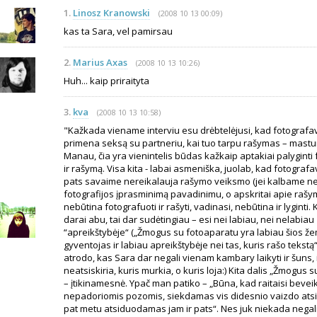
1.
Linosz Kranowski
(2008 10 13 00:09)
kas ta Sara, vel pamirsau
2.
Marius Axas
(2008 10 13 10:26)
Huh... kaip priraityta
3.
kva
(2008 10 13 10:58)
"Kažkada viename interviu esu drėbtelėjusi, kad fotografa
primena seksą su partneriu, kai tuo tarpu rašymas – mastur
Manau, čia yra vienintelis būdas kažkaip aptakiai palyginti
ir rašymą. Visa kita - labai asmeniška, juolab, kad fotogra
pats savaime nereikalauja rašymo veiksmo (jei kalbame n
fotografijos įprasminimą pavadinimu, o apskritai apie rašymą
nebūtina fotografuoti ir rašyti, vadinasi, nebūtina ir lyginti. K
darai abu, tai dar sudėtingiau – esi nei labiau, nei nelabiau
“apreikštybėje“ („Žmogus su fotoaparatu yra labiau šios ž
gyventojas ir labiau apreikštybėje nei tas, kuris rašo tekstą
atrodo, kas Sara dar negali vienam kambary laikyti ir šuns, 
neatsiskiria, kuris murkia, o kuris loja:) Kita dalis „Žmogus 
– įtikinamesnė. Ypač man patiko – „Būna, kad raitaisi bevei
nepadoriomis pozomis, siekdamas vis didesnio vaizdo atsi
pat metu atsiduodamas jam ir pats“. Nes juk niekada negali 