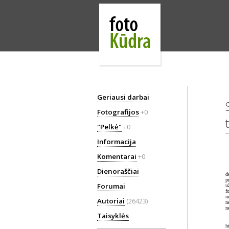
Geriausi darbai
Fotografijos
+0
"Pelkė"
+0
Informacija
Komentarai
+0
Dienoraščiai
d
p
Forumai
u
f
n
Autoriai
(26423)
n
n
Taisyklės
h