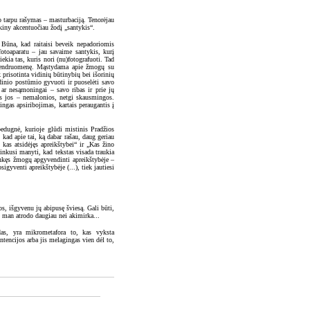
o tarpu rašymas – masturbaciją. Tenorėjau
akiny akcentuočiau žodį „santykis“.
. Būna, kad raitaisi beveik nepadoriomis
toaparatu – jau savaime santykis, kurį
ekia tas, kuris nori (nu)fotografuoti. Tad
ą bendruomenę. Mąstydama apie žmogų su
 prisotinta vidinių būtinybių bei išorinių
idinio postūmio gyvuoti ir puoselėti savo
ar nesąmoningai – savo ribas ir prie jų
is jos – nemalonios, netgi skausmingos.
ngas apsiribojimas, kartais peraugantis į
bedugnė, kurioje glūdi mistinis Pradžios
, kad apie tai, ką dabar rašau, daug geriau
 kas atsidėjęs apreikštybei“ ir „Kas žino
inkusi manyti, kad tekstas visada traukia
linkęs žmogų apgyvendinti apreikštybėje –
igyventi apreikštybėje (...), tiek jautiesi
.
os, išgyvenu jų abipusę šviesą. Gali būti,
o man atrodo daugiau nei akimirka...
das, yra mikrometafora to, kas vyksta
tencijos arba jis melagingas vien dėl to,