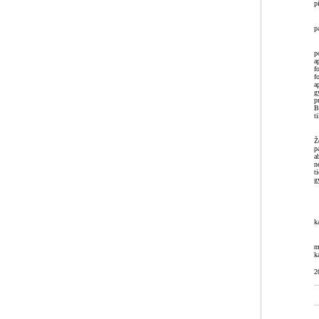
p
p
p
a
f
f
a
g
p
B
t
Ž
p
a
n
t
g
k
m
k
2