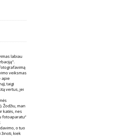
vimas labiau
baciją".
 fotografavimą
favimo veiksmas
e apie
), taigi
itą vertus, jei
emės
“). Žodžiu, man
ir katės, nes
su fotoaparatu“
k
davimo, o tuo
žinoti, kiek