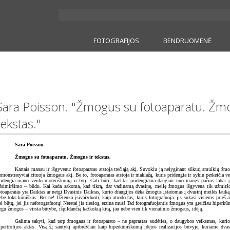
FOTOGRAFIJOS
BENDRUOMENĖ
Sara Poisson. "Žmogus su fotoaparatu. Žmo
tekstas."
Sara Poisson
Žmogus su fotoaparatu. Žmogus ir tekstas.
Kartais manau ir išgyvenu: fotoaparatas atstoja trečiąją akį. Suvokiu ją nelyginant sūkurį smulkių žmon
emonstratyviai cituoja žmogaus akį. Be to, fotoaparatas atstoja ir makiažą, kuris pridengia ir sykiu perkeičia v
ridengia mano veido moteriškumą ir lytį. Gali būti, kad tai pridengiama daugiau nuo manęs pačios labai p
žsimiršimo – būdu. Kai kada sakoma, kad tikrą, dar vadinamą dvasinę, meilę žmogus išgyvena tik užmiršd
otoaparatas yra Daiktas ar netgi Dvasinis Daiktas, kurio draugijos dėka žmogus įstatomas į dvasinį meilės lau
ebe toks kūniškas. Bet ne! Užtenka įsivaizduoti, kaip atrodo tas, kuris fotografuoja: jis sukasi visiems prieš 
ei būtų, jei jis nefotografuotų! Neretai jis tiesiog erzina mus! Tad fotografuojantis žmogus yra greičiau hiperkū
egu žmogus – virsta būtybe, išpildančią kažkokią kitą, jau nebe vien tik vienatinio žmogaus, idėją.
Galima sakyti, kad tarp žmogaus ir fotoaparato – ne paprastas sudėties, o daugybos veiksmas, kurio 
ipertrofijos aktas. Visą šį santykį apibrėžčiau kaip hiperkūniškumą idėjos realizacijos būvyje, kuriame dvas