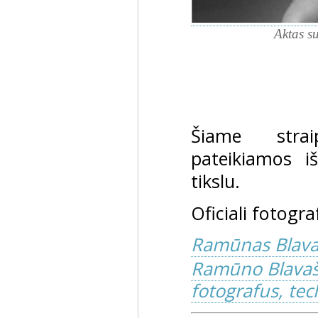
Aktas s
Šiame strai
pateikiamos i
tikslu.
Oficiali fotogr
Ramūnas Blava
Ramūno Blavašč
fotografus, tech