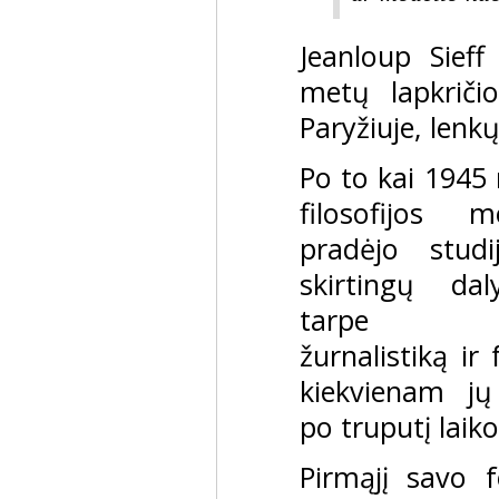
Jeanloup Sief
metų lapkriči
Paryžiuje, lenk
Po to kai 1945
filosofijos m
pradėjo studi
skirtingų da
tarpe lit
žurnalistiką ir 
kiekvienam jų
po truputį laiko
Pirmąjį savo f