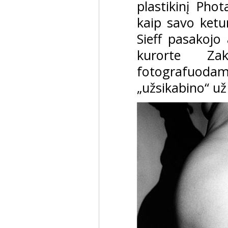
plastikinį Phot
kaip savo ketu
Sieff pasakojo
kurorte Za
fotografuoda
„užsikabino“ už