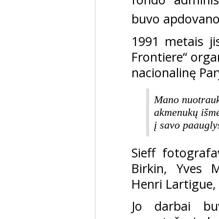
buvo apdovano
1991 metais ji
Frontiere“ orga
nacionalinę Par
Mano nuotrauko
akmenukų išmėt
į savo paaugly
Sieff fotogra
Birkin, Yves 
Henri Lartigue,
Jo darbai bu