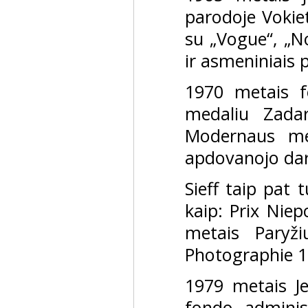
parodoje Vokiet
su „Vogue“, „No
ir asmeniniais p
1970 metais 
medaliu Zadar
Modernaus men
apdovanojo dar
Sieff taip pat 
kaip: Prix Niep
metais Paryž
Photographie 1
1979 metais Je
fondo adminis