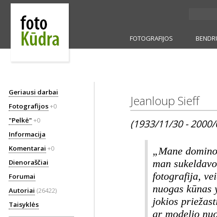
FOTOGRAFIJOS
BENDR
Geriausi darbai
Jeanloup Sieff
Fotografijos
+0
"Pelkė"
+0
(1933/11/30 - 2000/
Informacija
Komentarai
+0
„Mane domino v
Dienoraščiai
man sukeldavo 
fotografija, ve
Forumai
nuogas kūnas 
Autoriai
(26422)
jokios priežast
Taisyklės
ar modelio nuo