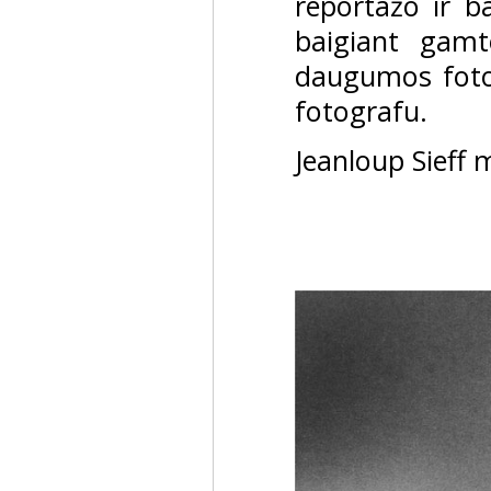
reportažo ir b
baigiant gamto
daugumos foto
fotografu.
Jeanloup Sieff 