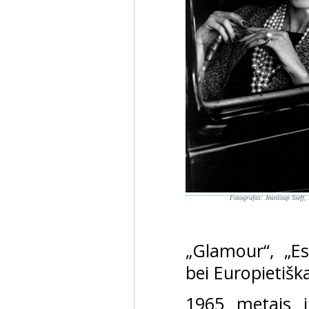
Fotografas: Jeanloup Sieff
„Glamour“, „Es
bei Europietišk
1965 metais ji