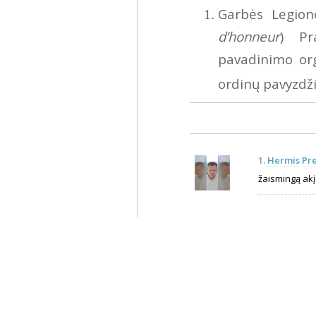
Garbės Legion
d’honneur
) Pr
pavadinimo org
ordinų pavyzdž
1.
Hermis Pre
žaismingą akį 