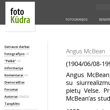
FOTOGRAFIJOS
BENDR
Geriausi darbai
Angus McBean
Fotografijos
+0
"Pelkė"
+0
(1904/06/08-19
Informacija
Angus McBean 
Komentarai
+0
su siurrealiz
Dienoraščiai
pietų Velse. P
Forumai
McBean’as studi
Autoriai
(26423)
Taisyklės