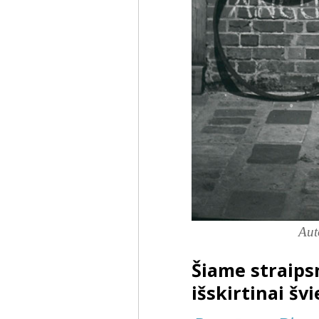
Aut
Šiame straip
išskirtinai šv