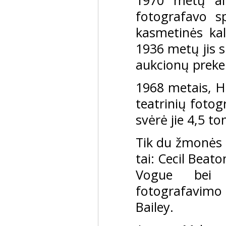
1970 metų alb
fotografavo s
kasmetinės kal
1936 metų jis 
aukcionų preke
1968 metais, Ha
teatrinių fotog
svėrė jie 4,5 to
Tik du žmonės n
tai: Cecil Beat
Vogue bei B
fotografavimo
Bailey.