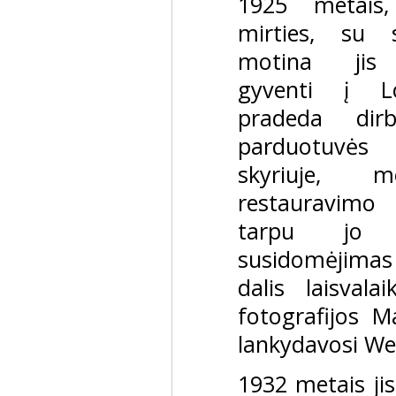
1925 metais
mirties, su s
motina jis 
gyventi į L
pradeda di
parduotuvė
skyriuje, m
restauravimo
tarpu jo a
susidomėjimas
dalis laisvala
fotografijos M
lankydavosi Wes
1932 metais jis