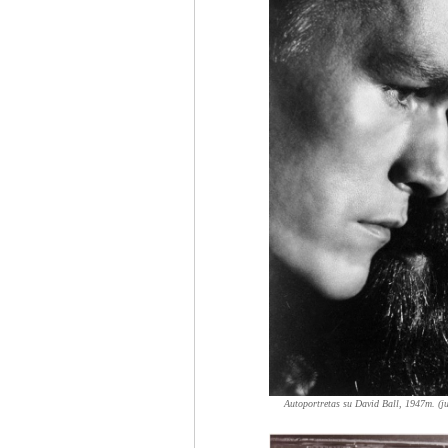
Autoportretas su David Ball, 1947m. (juo