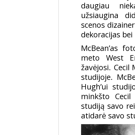
daugiau nie
užsiaugina d
scenos dizainer
dekoracijas bei
McBean’as foto
meto West En
žavėjosi. Cecil
studijoje. McB
Hugh’ui studij
minkšto Cecil
studiją savo r
atidarė savo st