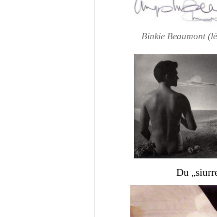
Binkie Beaumont (lė
Du „siurr