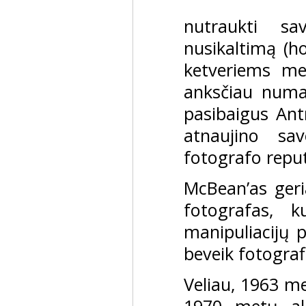
nutraukti s
nusikaltimą (h
ketveriems met
anksčiau numa
pasibaigus Ant
atnaujino sa
fotografo reput
McBean’as geri
fotografas, 
manipuliacijų p
beveik fotografi
Veliau, 1963 me