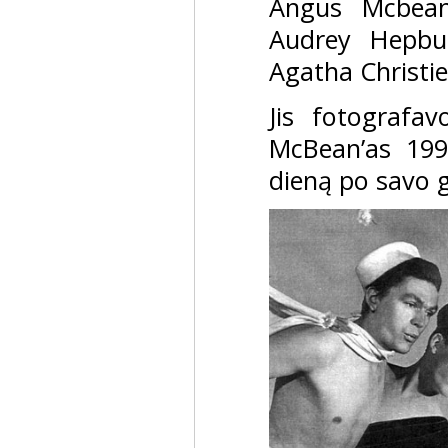
Angus Mcbean’
Audrey Hepbur
Agatha Christie
Jis fotografav
McBean’as 199
dieną po savo 