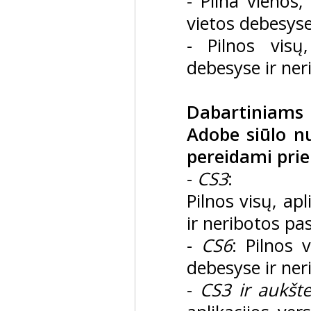
- Pilna vienos,
vietos debesyse
- Pilnos visų
debesyse ir ne
Dabartiniams
Adobe siūlo nu
pereidami prie
-
CS3
:
Pilnos visų, ap
ir neribotos p
-
CS6
: Pilnos 
debesyse ir ne
-
CS3 ir aukšt