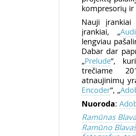
kompresorių ir 
Nauji įrankiai 
įrankiai, „
Audi
lengviau pašali
Dabar dar papr
„
Prelude
“, kur
trečiame 20
atnaujinimų yr
Encoder
“, „
Adob
Nuoroda
:
Adob
Ramūnas Blava
Ramūno Blavašč