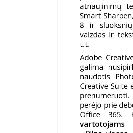
atnaujinimų te
Smart Sharpen,
8 ir sluoksni
vaizdas ir tek
t.t.
Adobe Creative
galima nusipirk
naudotis Phot
Creative Suite 
prenumeruoti.
perėjo prie deb
Office 365. 
vartotojams