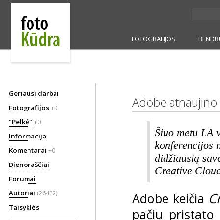
FOTOGRAFIJOS
BENDR
Geriausi darbai
Adobe atnaujino 
Fotografijos
+0
"Pelkė"
+0
Šiuo metu LA 
Informacija
konferencijos 
Komentarai
+0
didžiausią sav
Dienoraščiai
Creative Clou
Forumai
Autoriai
(26422)
Adobe keičia
C
Taisyklės
pačiu pristato