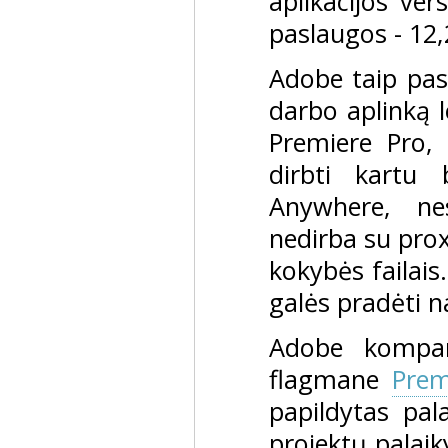
aplikacijos ver
paslaugos - 12
Adobe taip pas
darbo aplinką 
Premiere Pro, 
dirbti kartu
Anywhere, nes
nedirba su prox
kokybės failais
galės pradėti n
Adobe kompan
flagmane
Prem
papildytas pa
projektų palai