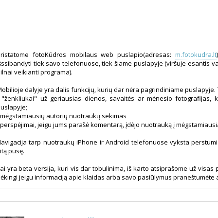
Pristatome fotoKūdros mobilaus web puslapio(adresas:
m.fotokudra.lt
šssibandyti tiek savo telefonuose, tiek šiame puslapyje (viršuje esantis v
ilnai veikianti programa).
obilioje dalyje yra dalis funkcijų, kurių dar nėra pagrindiniame puslapyje. 
 "ženkliukai" už geriausias dienos, savaitės ar mėnesio fotografijas, 
uslapyje;
 mėgstamiausių autorių nuotraukų sekimas
 perspėjimai, jeigu jums parašė komentarą, įdėjo nuotrauką į mėgstamiausi
avigacija tarp nuotraukų iPhone ir Android telefonuose vyksta perstumi
itą pusę.
ai yra beta versija, kuri vis dar tobulinima, iš karto atsiprašome už visa
ėkingi jeigu informaciją apie klaidas arba savo pasiūlymus praneštumėte 