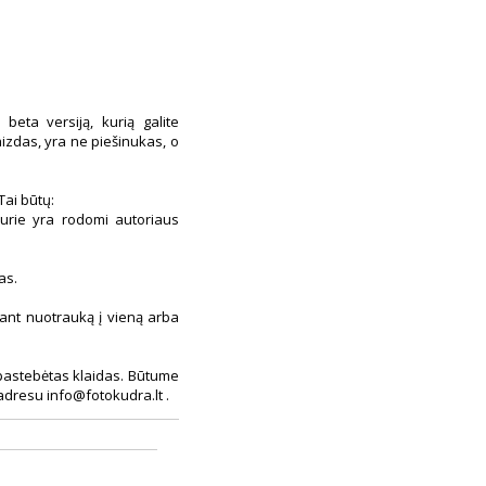
) beta versiją, kurią galite
aizdas, yra ne piešinukas, o
Tai būtų:
kurie yra rodomi autoriaus
as.
ant nuotrauką į vieną arba
s pastebėtas klaidas. Būtume
adresu info@fotokudra.lt .