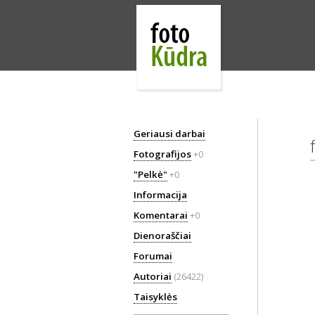
Geriausi darbai
Fotografijos
+0
"Pelkė"
+0
Informacija
Komentarai
+0
Dienoraščiai
Forumai
Autoriai
(26422)
Taisyklės