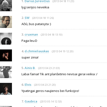
1.
Darius Jurevičius
(2013 04 18 11:23)
lyg serijos neveikia
2.
SW
(2013 04 18 11:26)
Ačiū, bus pataisyta :)
3.
cruxman
(2013 04 18 13:10)
Paga-leu:D
4.
d.chmieliauskas
(2013 04 19 12:20)
super zinia!
5.
Ainis B.
(2013 04 23 21:03)
Labai fainai! Tik ant planšetinio nevisai gerai veikia :/
6.
Elvis
(2013 04 23 21:20)
Ypatingai geros naujienos bei funkcijos!
7.
Gaubica
(2013 05 14 12:53)