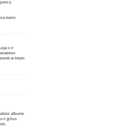
jums ji
 yra mano
uoja o ir
 numatomo
aremti ar kitam
audota: albume
 ir gi bus
mas,