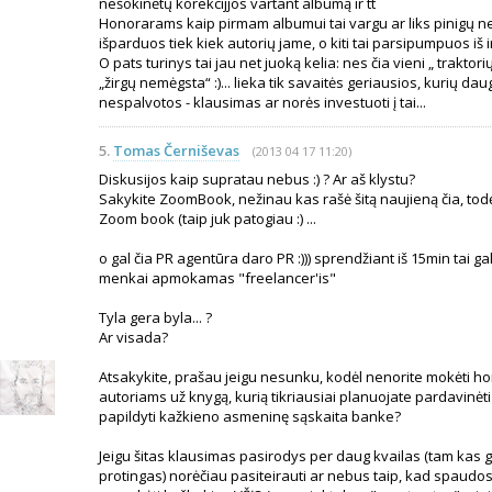
nešokinėtų korekcijjos vartant albumą ir tt
Honorarams kaip pirmam albumui tai vargu ar liks pinigų nes
išparduos tiek kiek autorių jame, o kiti tai parsipumpuos iš i
O pats turinys tai jau net juoką kelia: nes čia vieni „ traktorių 
„žirgų nemėgsta“ :)... lieka tik savaitės geriausios, kurių d
nespalvotos - klausimas ar norės investuoti į tai...
5.
Tomas Černiševas
(2013 04 17 11:20)
Diskusijos kaip supratau nebus :) ? Ar aš klystu?
Sakykite ZoomBook, nežinau kas rašė šitą naujieną čia, todė
Zoom book (taip juk patogiau :) ...
o gal čia PR agentūra daro PR :))) sprendžiant iš 15min tai ga
menkai apmokamas "freelancer'is"
Tyla gera byla... ?
Ar visada?
Atsakykite, prašau jeigu nesunku, kodėl nenorite mokėti h
autoriams už knygą, kurią tikriausiai planuojate pardavinėti 
papildyti kažkieno asmeninę sąskaita banke?
Jeigu šitas klausimas pasirodys per daug kvailas (tam kas g
protingas) norėčiau pasiteirauti ar nebus taip, kad spaudos