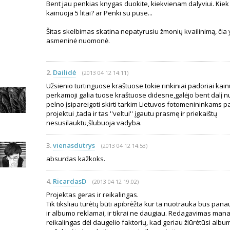
Bent jau penkias knygas duokite, kiekvienam dalyviui. Kiek 
kainuoja 5 litai? ar Penki su puse...
Šitas skelbimas skatina nepatyrusiu žmonių kvailinimą, čia
asmeninė nuomonė.
2.
Dailidė
(2013 04 12 14:11)
Užsienio turtinguose kraštuose tokie rinkiniai padoriai kain
perkamoji galia tuose kraštuose didesne,galėjo bent dalį
pelno įsipareigoti skirti tarkim Lietuvos fotomenininkams p
projektui ,tada ir tas ''veltui'' įgautu prasmę ir priekaištų
nesusilauktu,šlubuoja vadyba.
3.
vienasdutrys
(2013 04 12 14:53)
absurdas kažkoks.
4.
RicardasD
(2013 04 12 19:02)
Projektas geras ir reikalingas.
Tik tiksliau turėtų būti apibrėžta kur ta nuotrauka bus pan
ir albumo reklamai, ir tikrai ne daugiau. Redagavimas manau
reikalingas dėl daugelio faktorių, kad geriau žiūrėtūsi albu