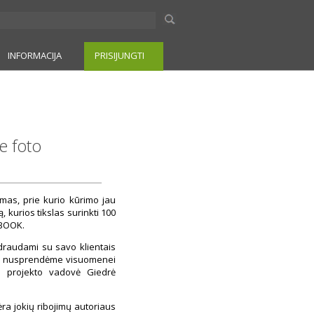
INFORMACIJA
PRISIJUNGTI
e foto
umas, prie kurio kūrimo jau
ą, kurios tikslas surinkti 100
MBOOK.
ndraudami su savo klientais
odėl nusprendėme visuomenei
ko projekto vadovė Giedrė
Nėra jokių ribojimų autoriaus