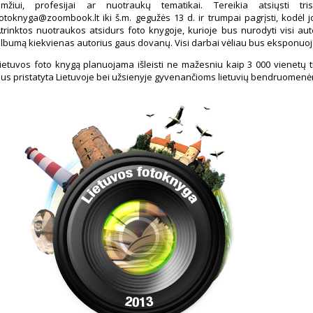
amžiui, profesijai ar nuotraukų tematikai. Tereikia atsiųsti tr
otoknyga@zoombook.lt iki š.m. gegužės 13 d. ir trumpai pagrįsti, kodėl j
trinktos nuotraukos atsidurs foto knygoje, kurioje bus nurodyti visi aut
lbumą kiekvienas autorius gaus dovanų. Visi darbai vėliau bus eksponuo
ietuvos foto knygą planuojama išleisti ne mažesniu kaip 3 000 vienetų 
us pristatyta Lietuvoje bei užsienyje gyvenančioms lietuvių bendruomen