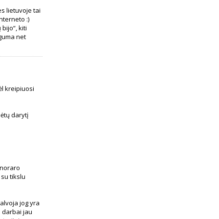
 lietuvoje tai
nterneto :)
bijo“, kiti
auguma net
l kreipiuosi
lėtų darytį
onoraro
su tikslu
alvoja jog yra
 darbai jau