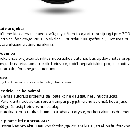
Apie projektą
iūlome kiekvienam, savo kraštą mylinčiam fotografui, prisijungti prie 
ietuvos fotoknyga 2013. Jo tikslas – surinkti 100 gražiausių Lietuvos nu
otografuojančių žmonių akimis.
Dovanos
iekvienas projektui atrinktos nuotraukos autorius bus apdovanotas proj
nyga bus pristatoma ne tik Lietuvoje, todėl nepraleiskite progos tapti v
uotraukų fotoknygos autoriumi.
emos
rojektui tinkamos visos temos bei fotografoijos žanrai.
endrieji reikalavimai
 Vienas autorius projektui gali pateikti ne daugiau nei 3 nuotraukas.
 Pateikiant nuotraukas reikia trumpai pagrįsti (vienu sakiniu), kodėl Jūsų
00 gražiausių Lietuvos nuotraukų.
 Pateikiant nuotraukas būtina nurodyti autorystę, bei kontaktinius duomenis:
Kaip pateikti nuotraukas?
uotraukas projektui Lietuvos fotoknyga 2013 reikia siųsti el. paštu foto