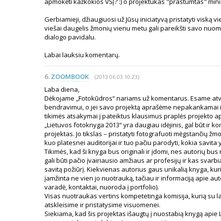
apmokėti kažkokios VŠĮ? :) o projektukas "prastumtas" minist
Gerbiamieji, džiaugiuosi už Jūsų iniciatyvą pristatyti viską vie
viešai daugelis žmonių vienu metu gali pareikšti savo nuo
dialogo pavidalu.
Labai lauksiu komentarų.
6.
ZOOMBOOK
(2013 06 03 10:23)
Laba diena,
Dėkojame „Fotokūdros“ nariams už komentarus. Esame atvi
bendravimui, o jei savo projektą aprašėme nepakankamai i
tikimės atsakymai į pateiktus klausimus praplės projekto 
„Lietuvos fotoknyga 2013“ yra daugiau idėjinis, gal būt ir k
projektas. Jo tikslas – pristatyti fotografuoti mėgstančių ž
kuo platesnei auditorijai ir tuo pačiu parodyti, kokia savita 
Tikimės, kad ši knyga bus originali ir įdomi, nes autorių bus 
gali būti pačio įvairiausio amžiaus ar profesijų ir kas svarbi
savitą požiūrį. Kiekvienas autorius gaus unikalią knyga, kur
įamžinta ne vien jo nuotrauką, tačiau ir informaciją apie aut
varadė, kontaktai, nuoroda į portfolio).
Visas nuotraukas vertins kompetetinga komisija, kurią su l
atskleisime ir pristatysime visuomenei.
Siekiama, kad šis projektas išaugtų į nuostabią knygą apie L