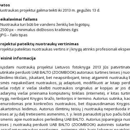
Datos
uotraukas projektui galima teikti iki 2013 m. gegužės 13 d.
eikalavimai failams
 Nuotrauka turi būti be vandens ženklų bei logotipų.
 2500 px – minimalus didžiosios kraštinės ilgis
 JPG – failo tipas
Projektui pateiktų nuotraukų vertinimas
rojektui pateiktas nuotraukas vertins ir į knygą atrinks profesionali eksper
eisinė informacija
iųsdami nuotrauką projektui Lietuvos fotoknyga 2013 Jūs patvirtinat
utinkate perduoti UAB BALTO (ZOOMBOOK) autoriaus turtines teises į nuo
šleidimo tikslais, įskaitant, bet neapsiribojant, teisę: atgaminti nuotrauką
smės nepakeičiant nuotraukos, ją adaptuoti, modifikuoti ar kitaip perdi
iešai rodyti ir viešai skelbti nuotraukos originalus ar kopijas ar jos d
adarymą viešai prieinama kompiuterių tinklais (internete), ir kitas turtines
nygą, neribojant Knygos tiražo, teritorijos ir termino. Autorius sutinka, ka
enurodomas prie konkrečios nuotraukos, bet išspausdinamas Knygos me
akartotinus leidimus. Autorius išimtinių teisių į nuotrauką neperduoda ir 
eises ar jų dalį tretiesiems asmenims, t. y. leisti panaudoti ją tuo pačiu b
smenis apie nuotraukos perleidimą UAB BALTO. Autorius įsipareigoja nuot
eises į nuotrauką perduoti UAB BALTO (ZOOMBOOK) autorinės sutartie
asirašant nuotraukos perdavimo - priėmimo aktą, kuris laikomas neatskiri