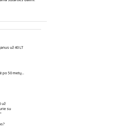
anus už 40 LT
ė po 50 metų...
t už
urie su
"
as?