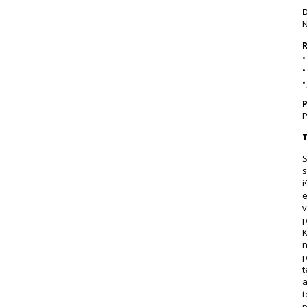
N
R
•
•
•
P
T
S
s
i
e
v
p
K
n
p
t
a
t
p