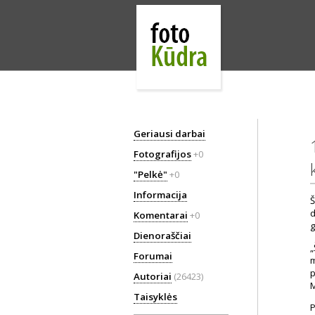
Geriausi darbai
Fotografijos
+0
"Pelkė"
+0
Informacija
Š
d
Komentarai
+0
g
Dienoraščiai
„
Forumai
m
p
Autoriai
(26423)
M
Taisyklės
P