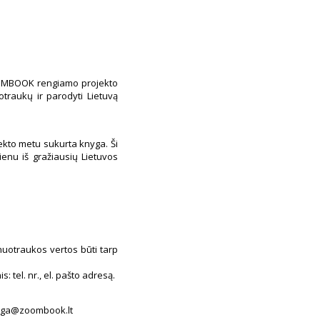
ZOOMBOOK rengiamo projekto
otraukų ir parodyti Lietuvą
ekto metu sukurta knyga. Ši
ienu iš gražiausių Lietuvos
 nuotraukos vertos būti tarp
 tel. nr., el. pašto adresą.
knyga@zoombook.lt