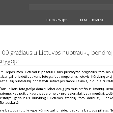
FOTOGRAFIJOS
BENDRUOMENĖ
100 gražiausių Lietuvos nuotraukų bendroj
knygoje
.m. liepos mėn. Lietuvai ir pasauliui bus pristatytas originalus foto alb
abar gali prisidėti bet kuris fotografuoti mėgstantis lietuvis. Kūrybinę akcij
ražiausių nuotraukų ir pristatyti Lietuvą jos žmonių akimis, iniciuoja ZOO
Šiais laikais fotografija domisi labai daug įvairaus amžiaus žmonių. Be
atome, kad puikių kadrų padaro ne tik profesionalai, bet ir mėgėjai, t
ristatyti geriausius kūrybingų Lietuvos žmonių foto darbus“, - sa
ieliauskaitė.
rie Lietuvos foto knygos kūrimo gali prisidėti bet kuris Lietuvos pilietis. 