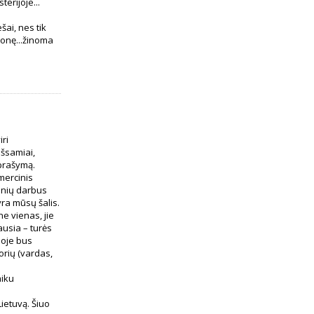
erijoje...
šai, nes tik
monę...žinoma
ri
šsamiai,
aprašymą.
omercinis
monių darbus
yra mūsų šalis.
ne vienas, jie
ausia – turės
ioje bus
orių (vardas,
aiku
ietuvą. Šiuo