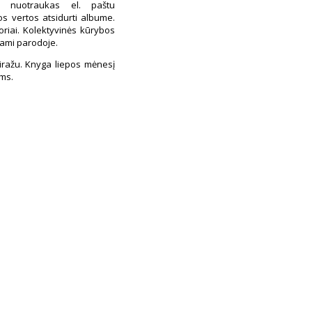
is nuotraukas el. paštu
os vertos atsidurti albume.
oriai. Kolektyvinės kūrybos
jami parodoje.
tiražu. Knyga liepos mėnesį
ėms.