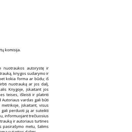
tų komisija.
e nuotraukos autorystę ir
trauką, knygos sudarymo ir
 bet kokia forma ar būdu; iš
rbti nuotrauką ar jos dalį,
alis Knygoje, įskaitant jos
 teises, išleisti ir platinti
d Autoriaus vardas gali būti
trikoje, įskaitant, visus
gali perduoti ją ar suteikti
ūdu, informuojant trečiuosius
rauką ir autoriaus turtines
s pasirašymo metu, šalims
ama sutarties dalimi.