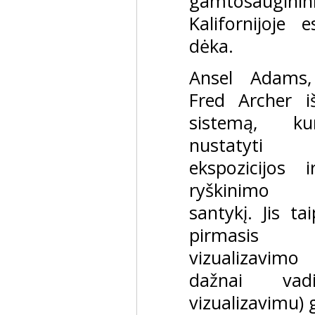
gamtosauginin
Kalifornijoje
dėka.
Ansel Adams
Fred Archer i
sistemą, ku
nustatyti 
ekspozicijos i
ryškinimo 
santykį. Jis t
pirmasis
vizualizavimo
dažnai vad
vizualizavimu) 