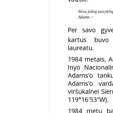
Nėra jokių taisykli
Adams ~
Per savo gyv
kartus buvo
laureatu.
1984 metais, 
Inyo Nacionali
Adams’o tank
Adams’o vard
viršukalnei Sie
119°16′53″W).
1984 metų bal