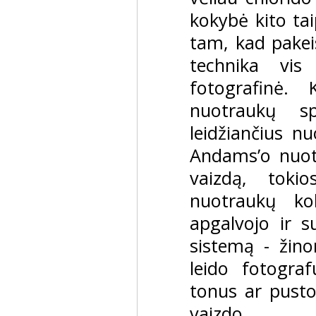
kokybė kito ta
tam, kad pakeis
technika vis
fotografinė. 
nuotraukų sp
leidžiančius n
Andams’o nuot
vaizdą, tokio
nuotraukų ko
apgalvojo ir s
sistemą - žin
leido fotogra
tonus ar pusto
vaizdo.