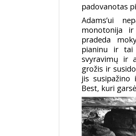
padovanotas pi
Adams’ui nep
monotonija ir
pradeda mokyt
pianinu ir ta
svyravimų ir 
grožis ir susid
jis susipažino
Best, kuri gars