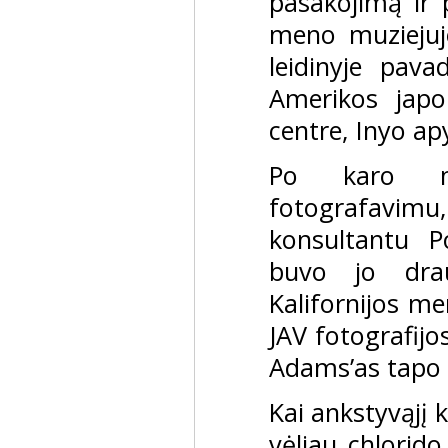
pasakojimą ir
meno muziejuje
leidinyje pava
Amerikos japo
centre, Inyo apy
Po karo me
fotografavimu,
konsultantu P
buvo jo dra
Kalifornijos m
JAV fotografijo
Adams’as tapo v
Kai ankstyvąjį 
vėliau chlorid