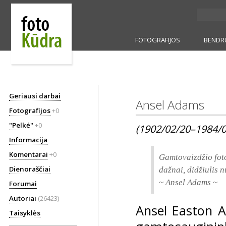
FOTOGRAFIJOS
BENDR
Geriausi darbai
Ansel Adams
Fotografijos
+0
"Pelkė"
+0
(1902/02/20–1984/0
Informacija
Komentarai
+0
Gamtovaizdžio foto
Dienoraščiai
dažnai, didžiulis n
~ Ansel Adams ~
Forumai
Autoriai
(26423)
Ansel Easton A
Taisyklės