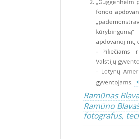
„Guggenheim p
fondo apdovan
„pademonstr
kūrybingumą”. 
apdovanojimų d
- Piliečiams 
Valstijų gyvent
- Lotynų Ameri
gyventojams.
Ramūnas Blava
Ramūno Blavašč
fotografus, tech