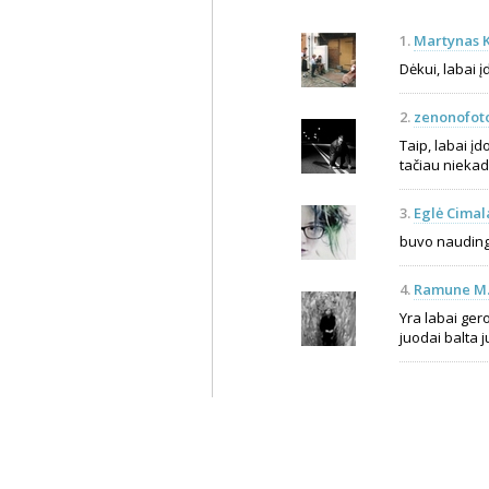
1.
Martynas K
Dėkui, labai į
2.
zenonofot
Taip, labai įd
tačiau niekad
3.
Eglė Cimal
buvo nauding
4.
Ramune M.
Yra labai ger
juodai balta j