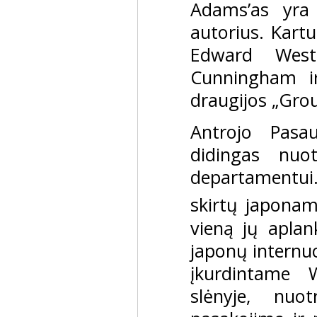
Adams’as yra 
autorius. Kartu
Edward West
Cunningham ir
draugijos „Grou
Antrojo Pasa
didingas nuo
departamentui.
skirtų japona
vieną jų aplan
japonų internuo
įkurdintame 
slėnyje, nuo