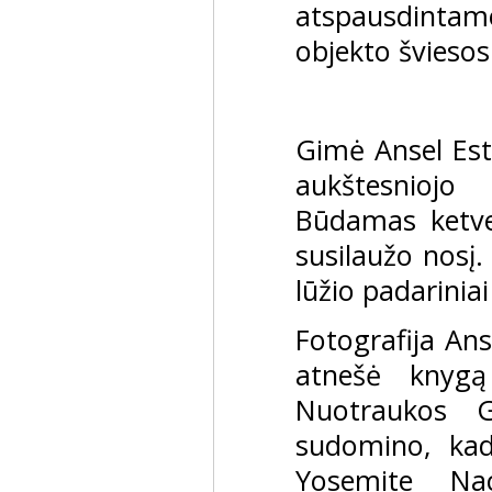
atspausdintame
objekto šviesos
Gimė Ansel Est
aukštesniojo
Būdamas ketve
susilaužo nosį.
lūžio padarinia
Fotografija Ans
atnešė knygą
Nuotraukos G
sudomino, kad 
Yosemite Na