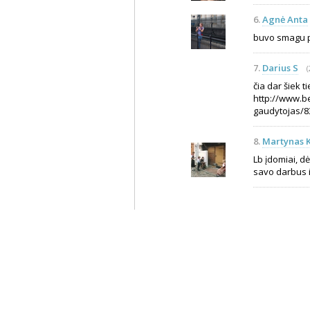
6.
Agnė Anta
buvo smagu pa
7.
Darius S
(
čia dar šiek t
http://www.be
gaudytojas/8
8.
Martynas K
Lb įdomiai, dė
savo darbus i