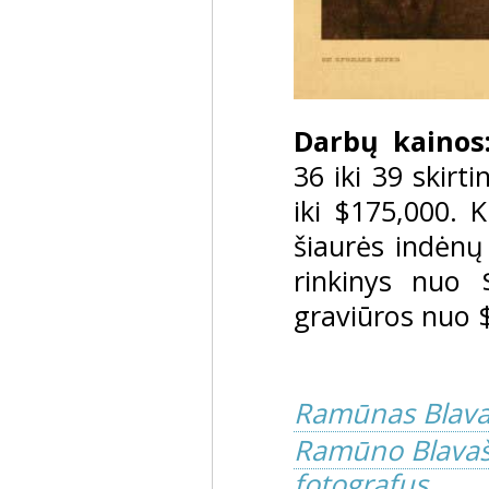
Darbų kainos
36 iki 39 skirt
iki $175,000. K
šiaurės indėnų
rinkinys nuo 
graviūros nuo $
Ramūnas Blava
Ramūno Blavašč
fotografus ...