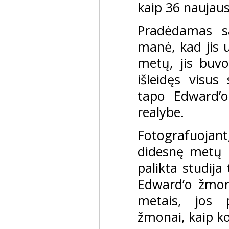
kaip 36 naujaus
Pradėdamas sa
manė, kad jis 
metų, jis buvo
išleidęs visus
tapo Edward’o
realybe.
Fotografuojan
didesnę metų d
palikta studija
Edward’o žmon
metais, jos 
žmonai, kaip ko