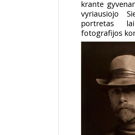
krante gyvenan
vyriausiojo S
portretas la
fotografijos ko