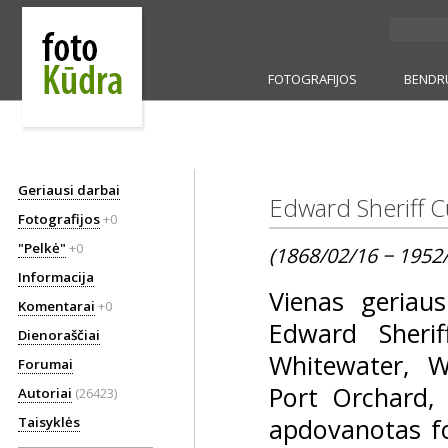
FOTOGRAFIJOS
BENDR
Geriausi darbai
Edward Sheriff C
Fotografijos
+0
"Pelkė"
+0
(1868/02/16 − 1952
Informacija
Vienas geriau
Komentarai
+0
Edward Sheri
Dienoraščiai
Whitewater, Wi
Forumai
Port Orchard,
Autoriai
(26423)
apdovanotas fot
Taisyklės