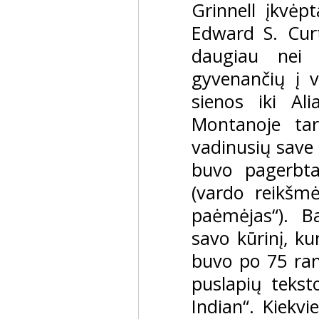
Grinnell įkvėp
Edward S. Cur
daugiau nei 
gyvenančių į 
sienos iki Al
Montanoje ta
vadinusių save 
buvo pagerbt
(vardo reikšm
paėmėjas“). B
savo kūrinį, k
buvo po 75 ran
puslapių tekst
Indian“. Kiekv