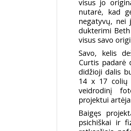
visus jo origi
nutarė, kad ge
negatyvų, nei 
dukterimi Beth
visus savo orig
Savo, kelis d
Curtis padarė 
didžioji dalis 
14 x 17 colių 
veidrodinį fo
projektui artėj
Baigęs projek
psichiškai ir f