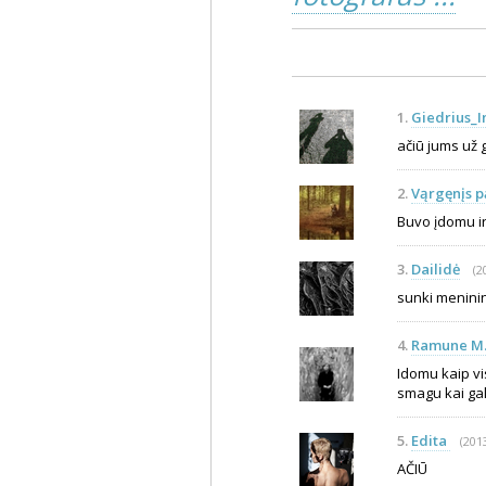
1.
Giedrius_I
ačiū jums už g
2.
Vąrgęnįs p
Buvo įdomu ir 
3.
Dailidė
(2
sunki menini
4.
Ramune M.
Idomu kaip vis
smagu kai gali
5.
Edita
(201
AČIŪ