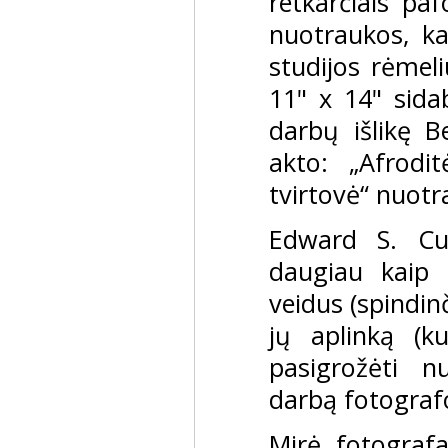
retkarčiais pa
nuotraukos, ka
studijos rėmel
11" x 14" sidab
darbų išlikę B
akto: „Afrodit
tvirtovė“ nuotr
Edward S. Cu
daugiau kaip
veidus (spindinč
jų aplinką (k
pasigrožėti n
darbą fotografo
Mirė fotograf