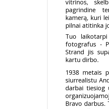
vitrinos, sk
pagrindine te
kamerą, kuri lei
pilnai atitinka 
Tuo laikotarpi
fotografus - P
Strand jis sup
kartu dirbo.
1938 metais p
siurrealistu An
darbai tiesiog
organizuojamoj
Bravo darbus. 