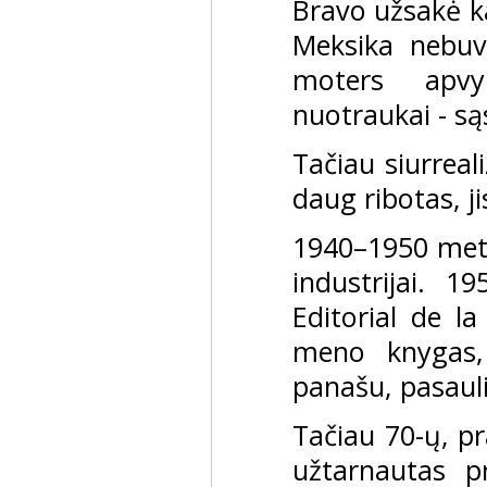
Bravo užsakė ka
Meksika nebuv
moters apvyn
nuotraukai - s
Tačiau siurrea
daug ribotas, j
1940–1950 meta
industrijai. 
Editorial de la
meno knygas, 
panašu, pasauli
Tačiau 70-ų, p
užtarnautas p