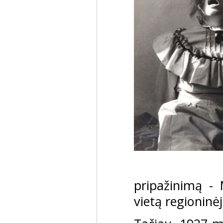
pripažinimą -
vietą regioninė