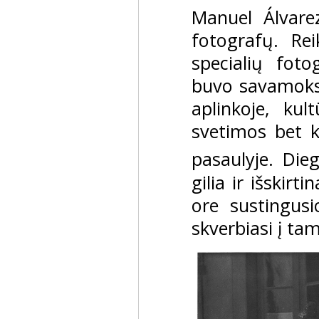
Manuel Álvare
fotografų. Rei
specialių foto
buvo savamoksl
aplinkoje, kul
svetimos bet 
pasaulyje. Die
gilia ir išskirt
ore sustingusi
skverbiasi į ta