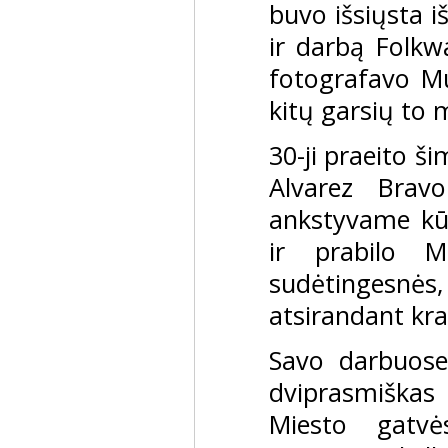
buvo išsiųsta i
ir darbą Folkwa
fotografavo Mur
kitų garsių to 
30-ji praeito š
Alvarez Brav
ankstyvame kūr
ir prabilo M
sudėtingesnė
atsirandant krau
Savo darbuose 
dviprasmiška
Miesto gatvė