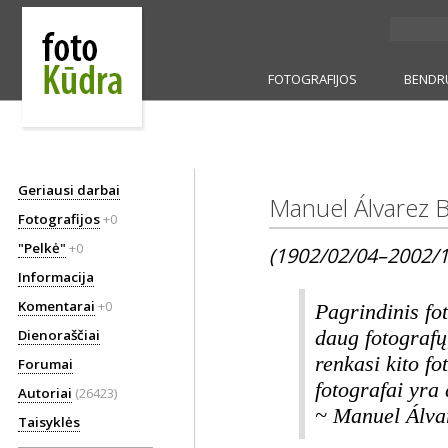
FOTOGRAFIJOS
BENDR
Geriausi darbai
Manuel Álvarez 
Fotografijos
+0
"Pelkė"
+0
(1902/02/04–2002/1
Informacija
Komentarai
+0
Pagrindinis fot
Dienoraščiai
daug fotografų
renkasi kito fo
Forumai
fotografai yra 
Autoriai
(26423)
~ Manuel Álva
Taisyklės