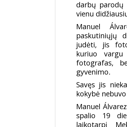
darbų parodų M
vienu didžiaus
Manuel Álva
paskutiniųjų d
judėti, jis f
kuriuo vargu 
fotografas, 
gyvenimo.
Savęs jis niek
kokybė nebuvo j
Manuel Álvarez
spalio 19 di
laikotarpį Mek