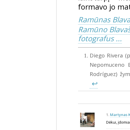
formavo jo maty
Ramūnas Blava
Ramūno Blavašč
fotografus ...
Diego Rivera (
Nepomuceno Es
Rodríguez) žym
↩
1.
Martynas K
Dėkui, įdomiai