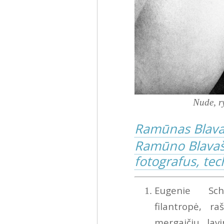
Nude, r
Ramūnas Blava
Ramūno Blavašč
fotografus, tech
Eugenie Sch
filantropė, ra
mergaičių lav