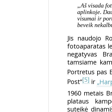
„Aš visada fo
aplinkoje. Da
visumai ir por
beveik nekalbu
Jis naudojo Rol
fotoaparatas le
negatyvas Br
tamsiame kamb
Portretus pas B
[5]
Post“
ir
„Harp
1960 metais Br
plataus kamp
suteikė dinami