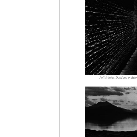
Policininkas Dockland’o alėjo