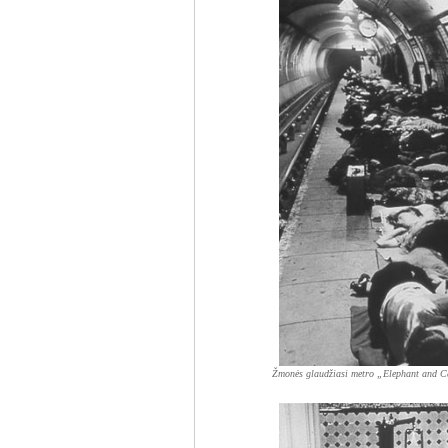
Žmonės glaudžiasi metro „Elephant and Cas