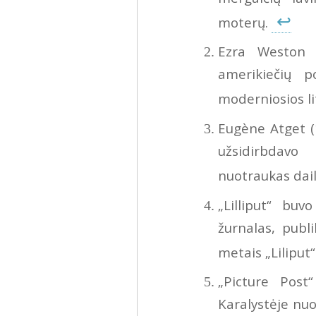
↩
moterų.
Ezra Weston 
amerikiečių p
moderniosios l
Eugène Atget (
užsidirbdavo
nuotraukas dail
„Lilliput“ bu
žurnalas, publ
metais „Liliput
„Picture Post
Karalystėje nu