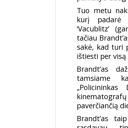
Tuo metu nakt
kurį padarė 
‘Vacublitz’ (
tačiau Brandt’a
sakė, kad turi 
ištiesti per vis
Brandt’as da
tamsiame kam
„Policininkas
kinematografų
paverčiančią di
Brandt’as tai
rasdavau ti