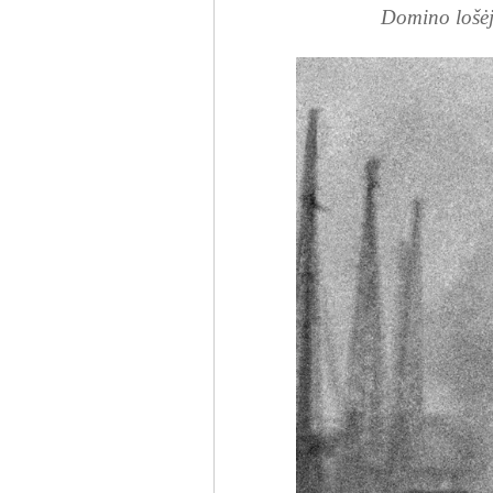
Domino lošėj