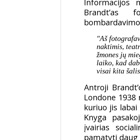
Informacijos 
Brandt’as f
bombardavimo
"Aš fotografa
naktimis, teat
žmones jų mie
laiko, kad dab
visai kita šali
Antroji Brandt
Londone 1938 m
kuriuo jis labai
Knyga pasako
įvairias socia
pamatyti daug 