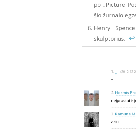
po „Picture Po
šio žurnalo egz
Henry Spencer
↩
skulptorius.
1.
_
(2012 12 2
+
2.
Hermis Pre
neįprastai ir
3.
Ramune M.
aciu