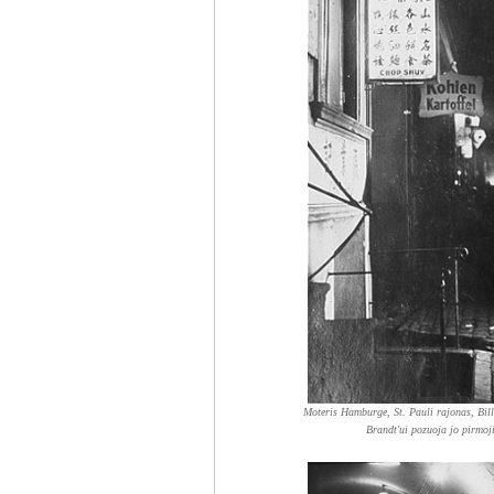
Moteris Hamburge, St. Pauli rajonas, Bill
Brandt'ui pozuoja jo pirmo