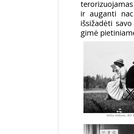
terorizuojamas
ir auganti nac
išsižadėti savo
gimė pietiniam
Arklių lenktynės, Bill