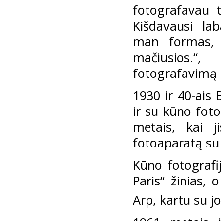
fotografavau 
Kišdavausi la
man formas, 
mačiusios.“
fotografavimą 
1930 ir 40-ais 
ir su kūno foto
metais, kai j
fotoaparatą su
Kūno fotografi
Paris“ žinias, 
Arp, kartu su 