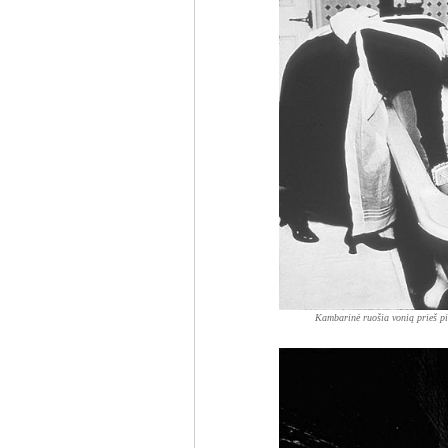
Kambarinė ruošia vonią prieš pi