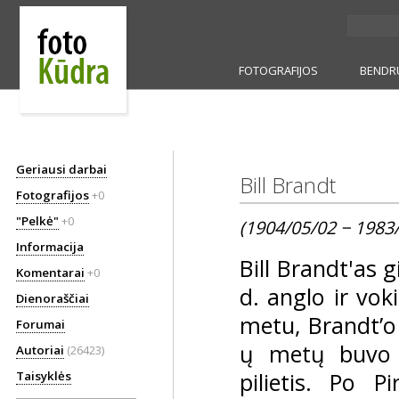
FOTOGRAFIJOS
BENDR
Geriausi darbai
Bill Brandt
Fotografijos
+0
"Pelkė"
+0
(1904/05/02 − 1983
Informacija
Bill Brandt'as
Komentarai
+0
d. anglo ir vok
Dienoraščiai
metu, Brandt’o 
Forumai
ų metų buvo į
Autoriai
(26423)
pilietis. Po P
Taisyklės