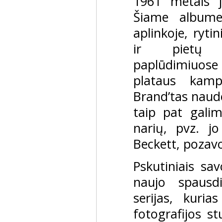
1961 metais ji
Šiame albume
aplinkoje, ryti
ir pietų P
paplūdimiuose
plataus kamp
Brand’tas naudo
taip pat gali
narių, pvz. jo
Beckett, pozavo
Pskutiniais sa
naujo spaus
serijas, kuria
fotografijos 