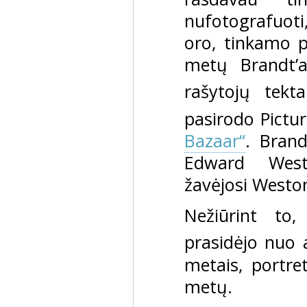
nufotografuoti
oro, tinkamo p
metų Brandt’a
rašytojų tektai
pasirodo Pictu
Bazaar“
. Brand
Edward Weston
žavėjosi Westo
Nežiūrint to,
prasidėjo nuo 
metais, portre
metų.