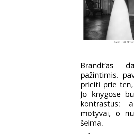
Nude, Bill Bran
Brandt’as d
pažintimis, pa
prieiti prie te
Jo knygose bu
kontrastus: a
motyvai, o nu
šeima.