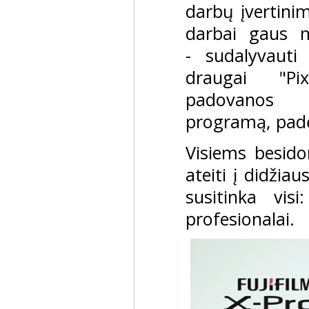
darbų įvertinim
darbai gaus ma
- sudalyvauti 
draugai "Pi
padovanos 
programą, padės
Visiems besido
ateiti į didžiau
susitinka visi
profesionalai.