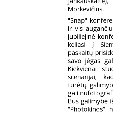
Jankauskaitė)
Morkevičius.
"Snap" konferen
ir vis auganči
jubiliejinė konf
keliasi į Sie
paskaitų prisid
savo jėgas galė
Kiekvienai stud
scenarijai, k
turėtų galimybę
gali nufotograf
Bus galimybė iš
“Photokinos” n