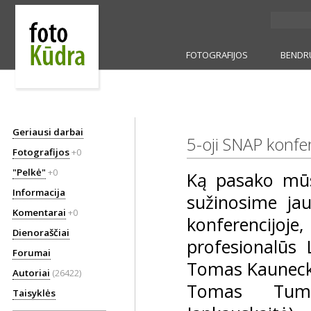
FOTOGRAFIJOS
BENDR
Geriausi darbai
5-oji SNAP konfe
Fotografijos
+0
"Pelkė"
+0
Ką pasako mūs
Informacija
sužinosime jau
Komentarai
+0
konferencijo
Dienoraščiai
profesionalūs L
Forumai
Tomas Kaunecka
Autoriai
(26422)
Tomas Tuma
Taisyklės