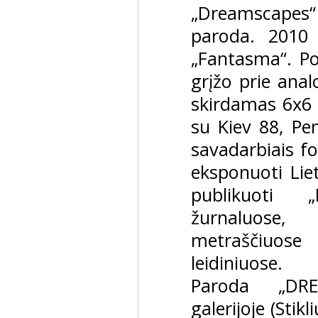
„Dreamscapes“
paroda. 2010 
„Fantasma“. P
grįžo prie anal
skirdamas 6x6 n
su Kiev 88, Pen
savadarbiais f
eksponuoti Lietu
publikuoti „
žurnaluose, 
metraščiuose 
leidiniuose.
Paroda „DREA
galerijoje (Stik