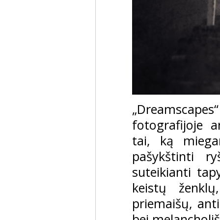
„Dreamscapes“
fotografijoje 
tai, ką mieg
pašykštinti 
suteikianti tap
keistų ženklų,
priemaišų, anti
bei melancholi