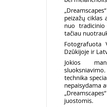
„Dreamscapes“
peizažų ciklas 
nuo tradicinio
tačiau nuotrauko
Fotografuota V
Dzūkijoje ir Lat
Jokios mani
sluoksniavimo
technika specia
nepaisydama au
„Dreamscapes“ 
juostomis.