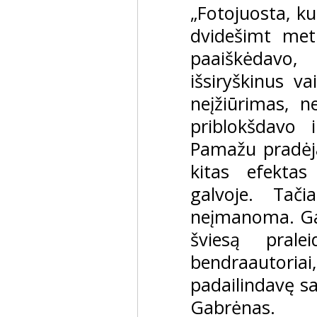
„Fotojuosta, ku
dvidešimt met
paaiškėdavo
išsiryškinus v
neįžiūrimas, ne
priblokšdavo 
Pamažu pradėja
kitas efekta
galvoje. Tač
neįmanoma. Gal
šviesą pral
bendraautor
padailindavę sa
Gabrėnas.