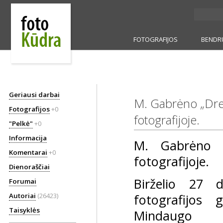
FOTOGRAFIJOS
BENDR
Geriausi darbai
M. Gabrėno „Dre
Fotografijos
+0
fotografijoje.
"Pelkė"
+0
Informacija
M. Gabrėno „
Komentarai
+0
fotografijoje.
Dienoraščiai
Birželio 27 d
Forumai
Autoriai
(26423)
fotografijos 
Taisyklės
Mindaugo G