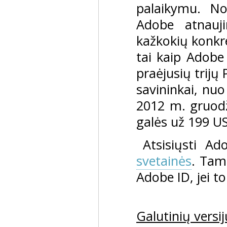
palaikymu. No
Adobe atnauji
kažkokių konkr
tai kaip Adobe
praėjusių trijų
savininkai, nuo
2012 m. gruodži
galės už 199 US
Atsisiųsti A
svetainės
. Tam,
Adobe ID, jei to
Galutinių versij