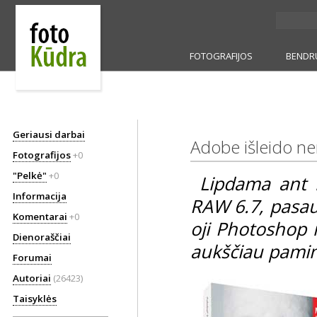
FOTOGRAFIJOS
BENDR
Geriausi darbai
Adobe išleido 
Fotografijos
+0
"Pelkė"
+0
Lipdama ant 
Informacija
RAW 6.7, pasaul
Komentarai
+0
oji Photoshop i
Dienoraščiai
aukščiau pamin
Forumai
Autoriai
(26423)
Taisyklės