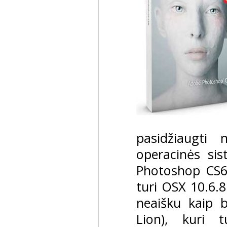
pasidžiaugti
operacinės si
Photoshop CS6 
turi OSX 10.6.8
neaišku kaip 
Lion), kuri t