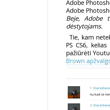
Adobe Photosho
Adobe Photosho
Beje, Adobe t
dėstytojams.
Tie, kam netek
PS CS6, kelias 
pažiūrėti Yout
Brown apžvalg
1.
Viaceslava
nu kad ce ner
2.
Viaceslava