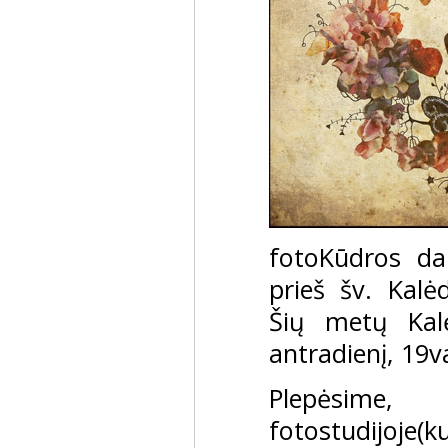
fotoKūdros daly
prieš šv. Kalėd
Šių metų Kalė
antradienį, 19
Plepėsime
fotostudijoje(k