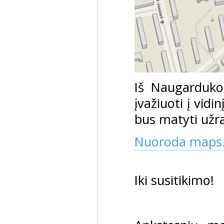
Iš Naugarduko 
įvažiuoti į vidi
bus matyti užr
Nuoroda maps.
Iki susitikimo!