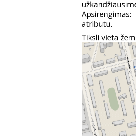
užkandžiausim
Apsirengimas
atributu.
Tiksli vieta žem