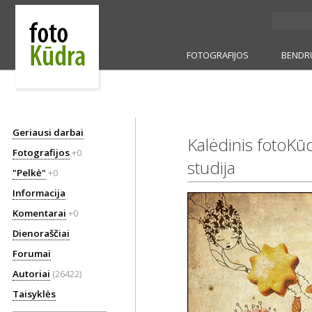
FOTOGRAFIJOS
BENDR
Geriausi darbai
Kalėdinis fotoKūd
Fotografijos
+0
studija
"Pelkė"
+0
Informacija
Komentarai
+0
Dienoraščiai
Forumai
Autoriai
(26422)
Taisyklės