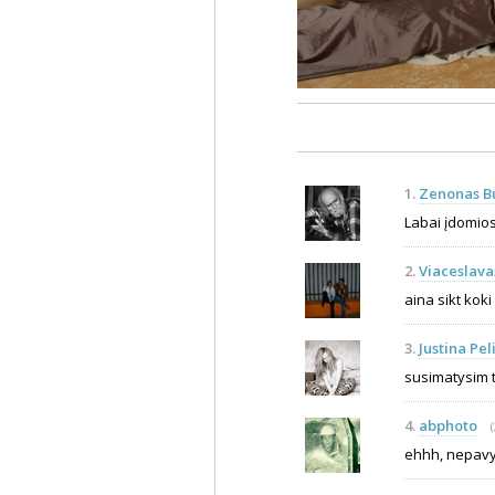
1.
Zenonas B
Labai įdomios
2.
Viaceslava
aina sikt koki 
3.
Justina Pel
susimatysim t
4.
abphoto
ehhh, nepavy